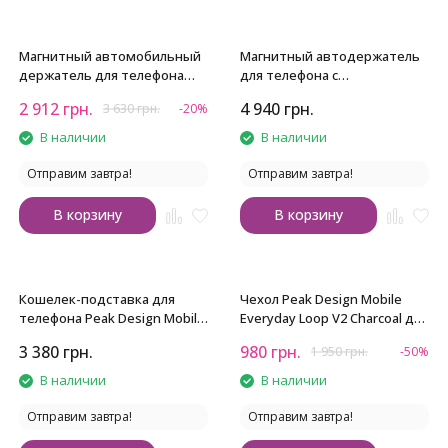
Магнитный автомобильный
Магнитный автодержатель
держатель для телефона
для телефона с
Peak Design Mobile Car Mount
беспроводной зарядкой
2 912
грн.
4 940
грн.
3 630
грн.
-20%
Peak Design Mobile Charging
Car Mount
В наличии
В наличии
Отправим завтра!
Отправим завтра!
В корзину
В корзину
Кошелек-подставка для
Чехол Peak Design Mobile
телефона Peak Design Mobile
Everyday Loop V2 Charcoal для
Wallet Stand
iPhone 15 Pro Max
3 380
грн.
980
грн.
1 950
грн.
-50%
В наличии
В наличии
Отправим завтра!
Отправим завтра!