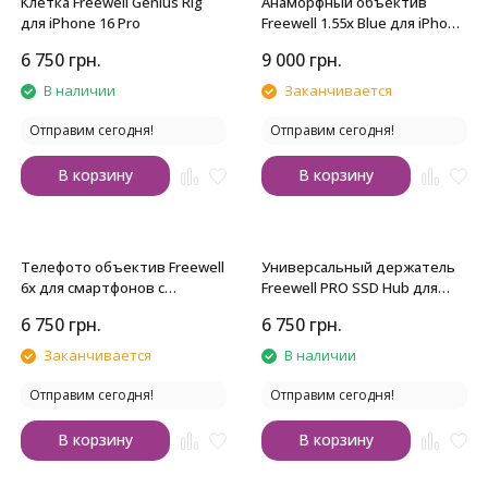
Клетка Freewell Genius Rig
Анаморфный объектив
для iPhone 16 Pro
Freewell 1.55x Blue для iPhone
с байонетом 17mm
6 750
грн.
9 000
грн.
В наличии
Заканчивается
Отправим сегодня!
Отправим сегодня!
В корзину
В корзину
Телефото объектив Freewell
Универсальный держатель
6x для смартфонов с
Freewell PRO SSD Hub для
байонетом 17mm
смартфонов
6 750
грн.
6 750
грн.
Заканчивается
В наличии
Отправим сегодня!
Отправим сегодня!
В корзину
В корзину