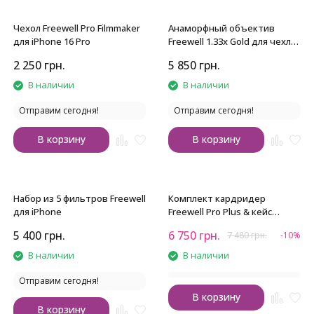
Чехол Freewell Pro Filmmaker
Анаморфный объектив
для iPhone 16 Pro
Freewell 1.33x Gold для чехла
Freewell Pro Filmmaker
2 250
грн.
5 850
грн.
В наличии
В наличии
Отправим сегодня!
Отправим сегодня!
В корзину
В корзину
Набор из 5 фильтров Freewell
Комплект кардридер
для iPhone
Freewell Pro Plus & кейс
Freewell SSD Pro Link
5 400
грн.
6 750
грн.
7 480
грн.
-10%
В наличии
В наличии
Отправим сегодня!
В корзину
В корзину