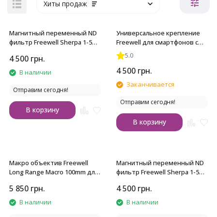
Хиты продаж
Магнитный переменный ND
Универсальное крепление
фильтр Freewell Sherpa 1-5
Freewell для смартфонов с
стопов для iPhone
bluetooth селфи-палкой
5.0
4 500
грн.
4 500
грн.
В наличии
Заканчивается
Отправим сегодня!
Отправим сегодня!
В корзину
В корзину
Макро объектив Freewell
Магнитный переменный ND
Long Range Macro 100mm для
фильтр Freewell Sherpa 1-5
iPhone и Samsung Galaxy с
стопов с glow mist эффектом
5 850
грн.
4 500
грн.
байонетом 17mm
для iPhone
В наличии
В наличии