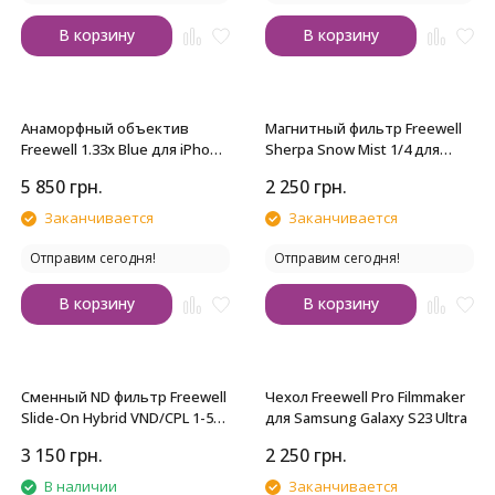
В корзину
В корзину
Анаморфный объектив
Магнитный фильтр Freewell
Freewell 1.33x Blue для iPhone
Sherpa Snow Mist 1/4 для
с байонетом 17mm
iPhone
5 850
грн.
2 250
грн.
Заканчивается
Заканчивается
Отправим сегодня!
Отправим сегодня!
В корзину
В корзину
Сменный ND фильтр Freewell
Чехол Freewell Pro Filmmaker
Slide-On Hybrid VND/CPL 1-5
для Samsung Galaxy S23 Ultra
стопов с Glow mist для
3 150
грн.
2 250
грн.
объективов Freewell
В наличии
Заканчивается