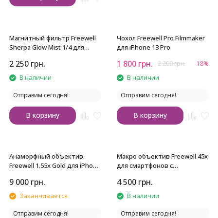
Магнитный фильтр Freewell
Чохол Freewell Pro Filmmaker
Sherpa Glow Mist 1/4 для
для iPhone 13 Pro
iPhone
2 250
грн.
1 800
грн.
2 200
грн.
-18%
В наличии
В наличии
Отправим сегодня!
Отправим сегодня!
В корзину
В корзину
Анаморфный объектив
Макро объектив Freewell 45x
Freewell 1.55x Gold для iPhone
для смартфонов с
с байонетом 17mm
байонетом 17mm
9 000
грн.
4 500
грн.
Заканчивается
В наличии
Отправим сегодня!
Отправим сегодня!