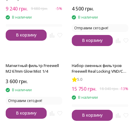
Day (2-5 и 6-9 стопов)
стопов
9 240
грн.
4 500
грн.
9 680
грн.
-5%
В наличии
В наличии
Отправим сегодня!
В корзину
В корзину
Магнитный фильтр Freewell
Набор сменных фильтров
M2 67mm Glow Mist 1/4
Freewell Real Locking VND/CPL
Mega Kit
5.0
3 600
грн.
15 750
грн.
18 040
грн.
-13%
В наличии
В наличии
Отправим сегодня!
В корзину
В корзину