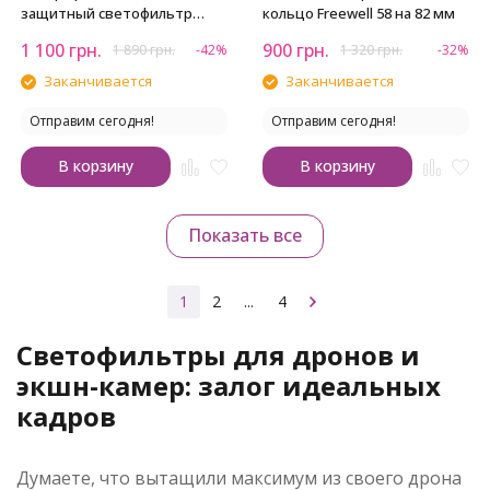
защитный светофильтр
кольцо Freewell 58 на 82 мм
Viltrox Ultra-slim MC UV 52mm
1 100
грн.
900
грн.
1 890
грн.
-42%
1 320
грн.
-32%
Заканчивается
Заканчивается
Отправим сегодня!
Отправим сегодня!
В корзину
В корзину
Показать все
1
2
...
4
Светофильтры для дронов и
экшн-камер: залог идеальных
кадров
Думаете, что вытащили максимум из своего дрона