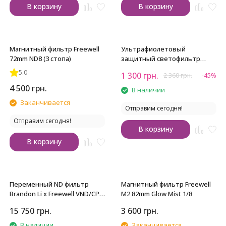
В корзину
В корзину
Магнитный фильтр Freewell
Ультрафиолетовый
72mm ND8 (3 стопа)
защитный светофильтр
Viltrox Ultra-slim MC UV 77mm
5.0
1 300
грн.
2 360
грн.
-45%
4 500
грн.
В наличии
Заканчивается
Отправим сегодня!
Отправим сегодня!
В корзину
В корзину
Переменный ND фильтр
Магнитный фильтр Freewell
Brandon Li x Freewell VND/CPL
M2 82mm Glow Mist 1/8
82mm на 1-10 стопов
15 750
грн.
3 600
грн.
В наличии
Заканчивается