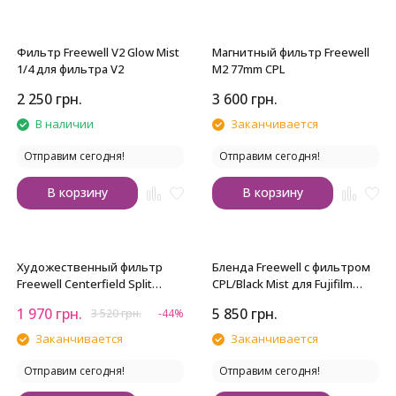
Фильтр Freewell V2 Glow Mist
Магнитный фильтр Freewell
1/4 для фильтра V2
M2 77mm CPL
2 250
грн.
3 600
грн.
В наличии
Заканчивается
Отправим сегодня!
Отправим сегодня!
В корзину
В корзину
Художественный фильтр
Бленда Freewell c фильтром
Freewell Centerfield Split
CPL/Black Mist для Fujifilm
Diopter 82 мм
X100 Series
1 970
грн.
5 850
грн.
3 520
грн.
-44%
Заканчивается
Заканчивается
Отправим сегодня!
Отправим сегодня!