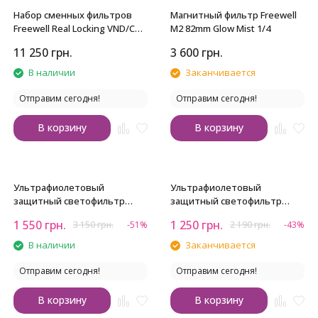
Набор сменных фильтров
Магнитный фильтр Freewell
Freewell Real Locking VND/CPL
M2 82mm Glow Mist 1/4
All Day Kit
11 250
грн.
3 600
грн.
В наличии
Заканчивается
Отправим сегодня!
Отправим сегодня!
В корзину
В корзину
Ультрафиолетовый
Ультрафиолетовый
защитный светофильтр
защитный светофильтр
Viltrox Ultra-slim MC UV 82mm
Viltrox Ultra-slim MC UV 67mm
1 550
грн.
1 250
грн.
3 150
грн.
-51%
2 190
грн.
-43%
В наличии
Заканчивается
Отправим сегодня!
Отправим сегодня!
В корзину
В корзину