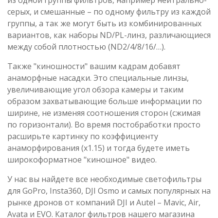
из одной группы фильтров, например нейтрально-
серых, и смешанные – по одному фильтру из каждой
группы, а так же могут быть из комбинированных
вариантов, как наборы ND/PL-линз, различающиеся
между собой плотностью (ND2/4/8/16/…).
Также "киношности" вашим кадрам добавят
анаморфные насадки. Это специальные линзы,
увеличивающие угол обзора камеры и таким
образом захватывающие больше информации по
ширине, не изменяя соотношения сторон (сжимая
по горизонтали). Во время постобработки просто
расширьте картинку по коэффициенту
анаморфирования (х1.15) и тогда будете иметь
широкоформатное "киношное" видео.
У нас вы найдете все необходимые светофильтры
для GoPro, Insta360, DJI Osmo и самых популярных на
рынке дронов от компаний DJI и Autel – Mavic, Air,
Avata и EVO. Каталог фильтров нашего магазина