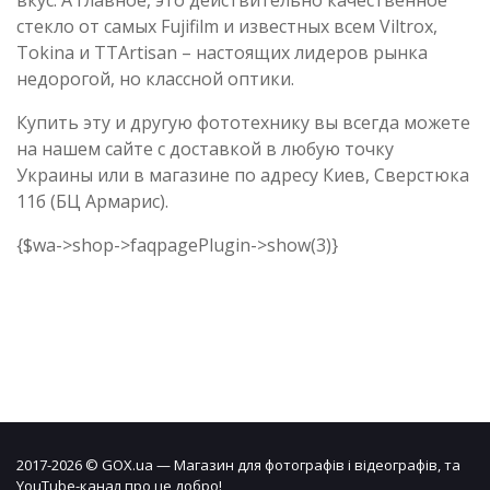
вкус. А главное, это действительно качественное
стекло от самых Fujifilm и известных всем Viltrox,
Tokina и TTArtisan – настоящих лидеров рынка
недорогой, но классной оптики.
Купить эту и другую фототехнику вы всегда можете
на нашем сайте с доставкой в любую точку
Украины или в магазине по адресу Киев, Сверстюка
11б (БЦ Армарис).
{$wa->shop->faqpagePlugin->show(3)}
2017-2026 © GOX.ua — Магазин для фотографів і відеографів, та
YouTube-канал про це добро!