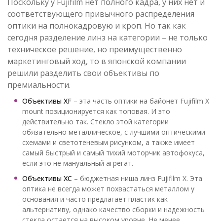
Поскольку у Fujifilm нет полного кадра, у них нет и
соответствующего привычного распределения
оптики на полнокадровую и кроп. Но так как
сегодня разделение линз на категории – не только
техническое решение, но преимущественно
маркетинговый ход, то в японской компании
решили разделить свои объективы по
премиальности.
Объективы XF
– эта часть оптики на байонет Fujifilm Х
mount позиционируется как топовая. И это
действительно так. Стекло этой категории
обязательно металлическое, с лучшими оптическими
схемами и светотеневым рисунком, а также имеет
самый быстрый и самый тихий моторчик автофокуса,
если это не мануальный агрегат.
Объективы XC
– бюджетная ниша линз Fujifilm Х. Эта
оптика не всегда может похвастаться металлом у
основания и часто предлагает пластик как
альтернативу, однако качество сборки и надежность
стекла остается на высоком уровне. Не менее