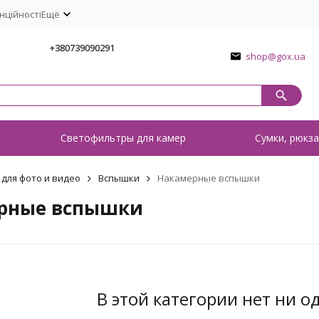
нційності
Ещё
1
+380739090291
shop@gox.ua
о
Светофильтры для камер
Сумки, рюкза
 для фото и видео
Вспышки
Накамерные вспышки
рные вспышки
В этой категории нет ни о