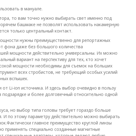
льзовать в мануале.
атора, то вам точно нужно выбирать свет именно под
 горячем башмаке не позволят использовать накамерную
ется только центральный контакт.
 мощности нужны преимущественно для репортажных
от фона даже без большого количества
льшей мощности действительно универсальны. Их можно
альный вариант на перспективу для тех, кто хочет
ысокой мощности необходимы для съемок на больших
струмент всех стробистов, не требующий особых усилий
рных вспышек.
 от Li-ion источника. И здесь выбор очевидно в пользу
в подзарядке и более долговечный относительно одной
вкуса, но выбор типа головы требует гораздо больше
я. И по этому параметру действительно можно выбирать
нок.Фактически главное преимущество круглой линзы
жно применять специально созданные магнитные
ют специальные адаптеры, которые делают любую