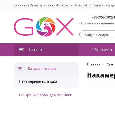
Доставка
Оплата
Гарантия
Контакты
Оферта
Політика конфіде
+38095909029
Отправки ежедневн
Каталог
Объективы
Главная
Свет
Каталог товарів
Накаме
Накамерные вспышки
Синхронизаторы для вспышек