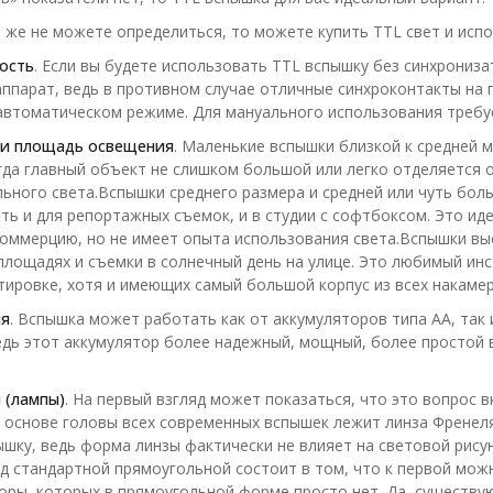
е же не можете определиться, то можете купить TTL свет и испо
ость
. Если вы будете использовать TTL вспышку без синхрониз
ппарат, ведь в противном случае отличные синхроконтакты на
автоматическом режиме. Для мануального использования требу
и площадь освещения
. Маленькие вспышки близкой к средней
гда главный объект не слишком большой или легко отделяется 
ьного света.Вспышки среднего размера и средней или чуть бо
ть и для репортажных съемок, и в студии с софтбоксом. Это иде
коммерцию, но не имеет опыта использования света.Вспышки в
площадях и съемки в солнечный день на улице. Это любимый ин
тировке, хотя и имеющих самый большой корпус из всех накаме
ия
. Вспышка может работать как от аккумуляторов типа АА, так и
едь этот аккумулятор более надежный, мощный, более простой 
 (лампы)
. На первый взгляд может показаться, что это вопрос 
 основе головы всех современных вспышек лежит линза Френел
шку, ведь форма линзы фактически не влияет на световой рису
д стандартной прямоугольной состоит в том, что к первой мо
ры, которых в прямоугольной форме просто нет. Да, существу