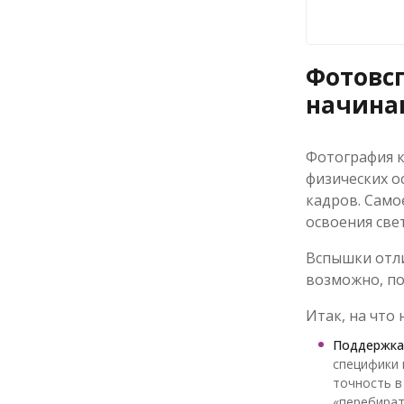
Фотовс
начин
Фотография к
физических о
кадров. Самое
освоения све
Вспышки отли
возможно, по
Итак, на что
Поддержка
специфики 
точность в
«перебират