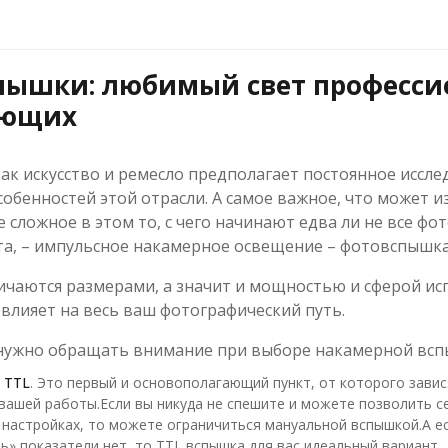
пышки: любимый свет професси
ающих
ак искусство и ремесло предполагает постоянное иссле
собенностей этой отрасли. А самое важное, что может и
 сложное в этом то, с чего начинают едва ли не все фо
та, – импульсное накамерное освещение – фотовспышка
чаются размерами, а значит и мощностью и сферой ис
влияет на весь ваш фотографический путь.
 нужно обращать внимание при выборе накамерной всп
 TTL
. Это первый и основополагающий пункт, от которого зави
вашей работы.Если вы никуда не спешите и можете позволить с
 настройках, то можете ограничиться мануальной вспышкой.А е
ь» показатели нет, то TTL вспышка для вас идеальный вариант.