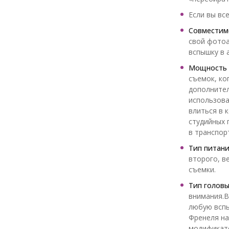
Если вы вс
Совместим
свой фотоа
вспышку в 
Мощность 
съемок, ко
дополнител
использова
влиться в 
студийных 
в транспор
Тип питан
второго, в
съемки.
Тип головы
внимания.В
любую вспы
Френеля на
модификато