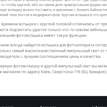
 то чтобы круглой, ибо на самом деле прямоугольная форма лин
чную вспышку можно поставить в крепление с Bowens байонето
ений типа зонтов и модификаторов. Круглая вспышка в это креп
 времени вспышки с круглой головой отличались от пря
 хотя подсветить удастся только что-то совсем небольш
внешняя фотовспышка имеет такую функцию.
зине всегда найдется вспышка для фотоаппарата согл
олько самый высококачественный импульсный свет от 
изводитель с лучшим соотношением цены и качества.
ерную фотовспышку и другой импульсный свет вы может
в магазине по адресу Киев, Сверстюка 11б (БЦ Армарис).