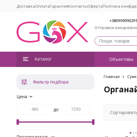
Доставка
Оплата
Гарантия
Контакты
Оферта
Політика конфіде
+38095909029
Отправки ежедневн
Каталог
Объективы
Главная
Сумк
Фильтр подбора
Органа
Цена
до
Сортировать
Производитель