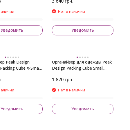
н.
3 640
грн.
наличии
Нет в наличии
Уведомить
Уведомить
ер Peak Design
Органайзер для одежды Peak
t Packing Cube X-Small
Design Packing Cube Small
Charcoal
н.
1 820
грн.
наличии
Нет в наличии
Уведомить
Уведомить