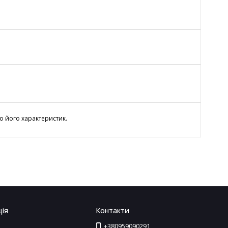
о його характеристик.
ія
Контакти
+380959090291