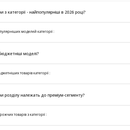
ри з категорії - найпопулярніші в 2026 році?
улярніших моделей категорії :
йбюджетніші моделі?
жетніших товарів категорії :
ари розділу належать до преміум-сегменту?
ожчих товарів з категорії :