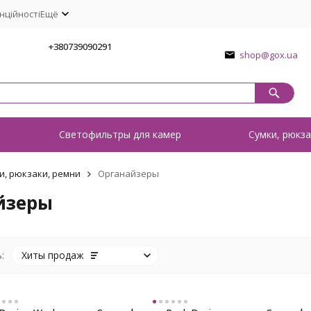
нційності
Ещё
1
+380739090291
shop@gox.ua
о
Светофильтры для камер
Сумки, рюкза
и, рюкзаки, ремни
Органайзеры
йзеры
:
Хиты продаж