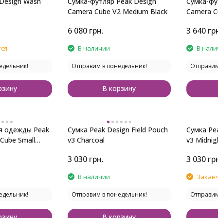
 Design Wash
Сумка-футляр Peak Design
Сумка-фу
Camera Cube V2 Medium Black
Camera Cu
6 080
грн.
3 640
гр
ся
В наличии
В нали
едельник!
Отправим в понедельник!
Отправим
рзину
В корзину
я одежды Peak
Сумка Peak Design Field Pouch
Сумка Pea
 Cube Small
v3 Charcoal
v3 Midnig
3 030
грн.
3 030
гр
В наличии
Закан
едельник!
Отправим в понедельник!
Отправим
рзину
В корзину