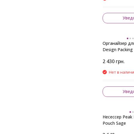
Увед
Органайзер дл
Design Packing
Charcoal
2 430
грн.
Нет в налич
Увед
Несессер Peak
Pouch Sage