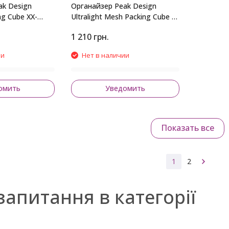
ak Design
Органайзер Peak Design
ng Cube XX-
Ultralight Mesh Packing Cube X-
Small Black
1 210
грн.
ии
Нет в наличии
омить
Уведомить
Показать все
1
2
запитання в категорії