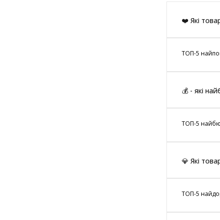
❤️ Які това
ТОП-5 найпоп
💰 - які на
ТОП-5 найбюд
💎 Які тов
ТОП-5 найдор