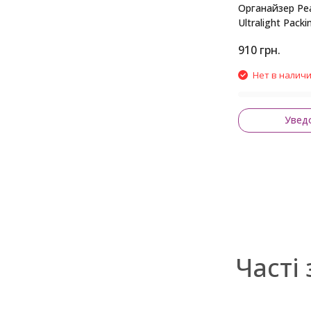
Органайзер Pe
Ultralight Packi
Small Black
910
грн.
Нет в налич
Увед
Часті 