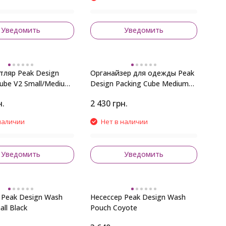
Уведомить
Уведомить
тляр Peak Design
Органайзер для одежды Peak
ube V2 Small/Medium
Design Packing Cube Medium
Sage
н.
2 430
грн.
наличии
Нет в наличии
Уведомить
Уведомить
 Peak Design Wash
Несессер Peak Design Wash
ll Black
Pouch Coyote