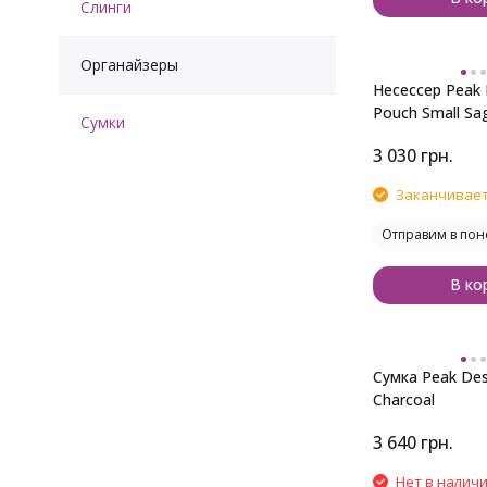
Слинги
Органайзеры
Несеcсер Peak
Pouch Small Sa
Сумки
3 030
грн.
Заканчивает
Отправим в пон
В ко
Сумка Peak Des
Charcoal
3 640
грн.
Нет в налич