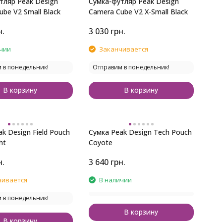
тляр Peak Design
Сумка-футляр Peak Design
be V2 Small Black
Camera Cube V2 X-Small Black
н.
3 030
грн.
чии
Заканчивается
 в понедельник!
Отправим в понедельник!
В корзину
В корзину
k Design Field Pouch
Сумка Peak Design Tech Pouch
ht
Coyote
н.
3 640
грн.
чивается
В наличии
 в понедельник!
В корзину
В корзину