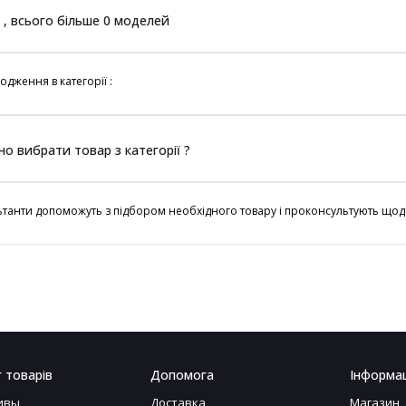
 , всього більше 0 моделей
одження в категорії :
но вибрати товар з категорії ?
танти допоможуть з підбором необхідного товару і проконсультують щод
 товарів
Допомога
Інформац
ивы
Доставка
Магазин