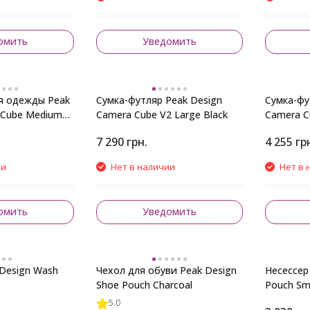
омить
Уведомить
я одежды Peak
Сумка-футляр Peak Design
Сумка-фу
 Cube Medium
Camera Cube V2 Large Black
Camera C
Black
7 290
грн.
4 255
гр
ии
Нет в наличии
Нет в 
омить
Уведомить
 Design Wash
Чехол для обуви Peak Design
Несессер
Shoe Pouch Charcoal
Pouch Sma
5.0