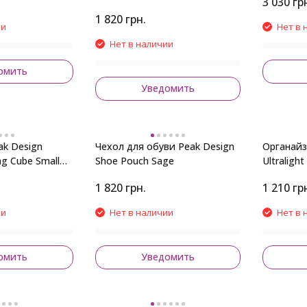
3 030
гр
1 820
грн.
ии
Нет в 
Нет в наличии
омить
Уведомить
ak Design
Чехол для обуви Peak Design
Органайз
ing Cube Small
Shoe Pouch Sage
Ultraligh
Black
1 820
грн.
1 210
гр
ии
Нет в наличии
Нет в 
омить
Уведомить