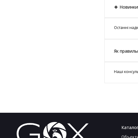
🍀 Новинки
Останні надх
Як правиль
Наші консуль
Каталог
Объект