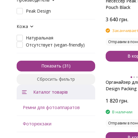
Несессер Peak
Pouch Black
Peak Design
3 640
грн.
Кожа
Заканчивает
Натуральная
Отправим в пон
Отсутствует (vegan-friendly)
В ко
Показать
Сбросить фильтр
Органайзер дл
Design Packing
Каталог товарів
Sage
1 820
грн.
Ремни для фотоаппаратов
В наличии
Отправим в пон
Фоторюкзаки
В ко