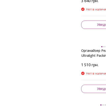
3 640
грн.
Нет в налич
Увед
Органайзер Pe
Ultralight Pack
Black
1 510
грн.
Нет в налич
Увед