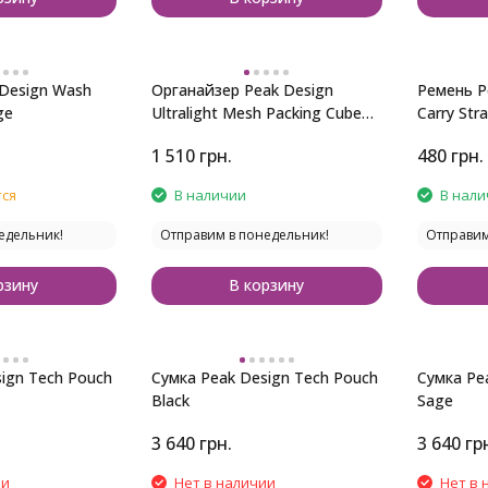
 Design Wash
Органайзер Peak Design
Ремень P
ge
Ultralight Mesh Packing Cube
Carry Str
Small Black
1 510
грн.
480
грн.
ся
В наличии
В нали
едельник!
Отправим в понедельник!
Отправим
рзину
В корзину
ign Tech Pouch
Сумка Peak Design Tech Pouch
Сумка Pe
Black
Sage
3 640
грн.
3 640
гр
ии
Нет в наличии
Нет в 