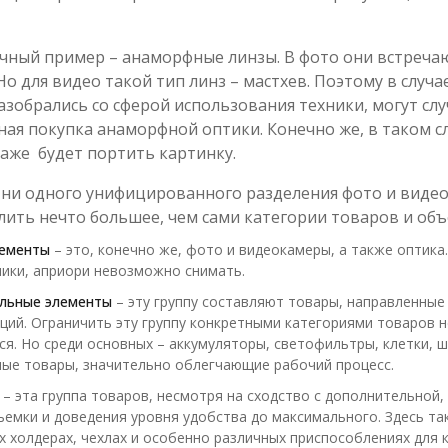
чный пример – анаморфные линзы. В фото они встречают
Но для видео такой тип линз – мастхев. Поэтому в слу
азобрались со сферой использования техники, могут слу
ная покупка анаморфной оптики. Конечно же, в таком с
даже будет портить картинку.
 ни одного унифицированного разделения фото и видеот
лить нечто большее, чем сами категории товаров и объ
лементы
– это, конечно же, фото и видеокамеры, а также оптика.
ники, априори невозможно снимать.
льные элементы
– эту группу составляют товары, направленные
ций. Ограничить эту группу конкретными категориями товаров н
я. Но среди основных – аккумуляторы, светофильтры, клетки, ш
ые товары, значительно облегчающие рабочий процесс.
– эта группа товаров, несмотря на сходство с дополнительной
ъемки и доведения уровня удобства до максимального. Здесь та
х холдерах, чехлах и особенно различных приспособлениях для