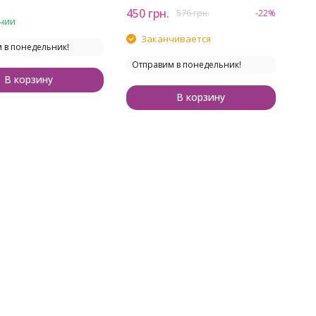
450
грн.
576
грн.
-22%
чии
Заканчивается
 в понедельник!
Отправим в понедельник!
В корзину
В корзину