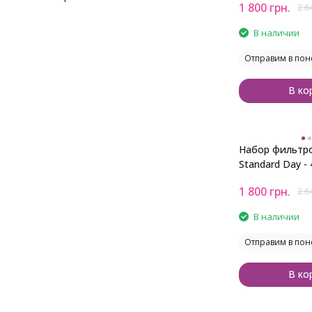
1 800
грн.
2 6
В наличии
Отправим в пон
В ко
Набор фильтро
Standard Day - 4Pack для DJI
Mavic Mini 1, Mi
1 800
грн.
2 6
В наличии
Отправим в пон
В ко