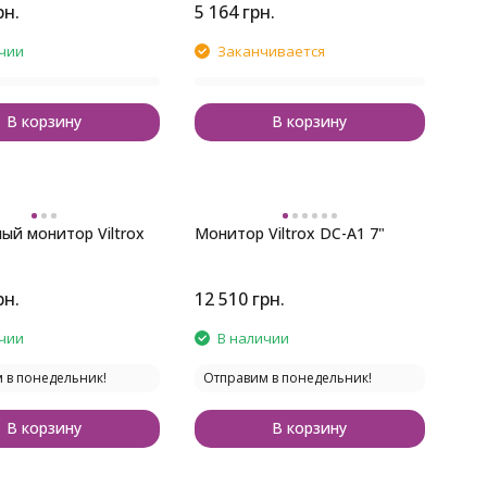
рн.
5 164
грн.
чии
Заканчивается
В корзину
В корзину
ый монитор Viltrox
Монитор Viltrox DC-A1 7"
рн.
12 510
грн.
чии
В наличии
 в понедельник!
Отправим в понедельник!
В корзину
В корзину