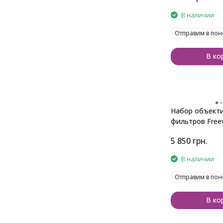
В наличии
Отправим в пон
В ко
Набор объекти
фильтров Freew
Osmo Pocket 4 
5 850
грн.
В наличии
Отправим в пон
В ко