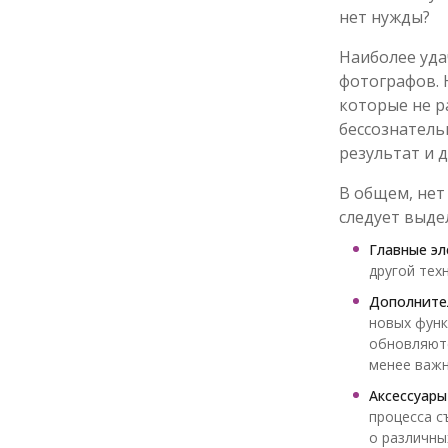
нет нужды?
Наиболее уда
фотографов. 
которые не р
бессознатель
результат и 
В общем, нет
следует выде
Главные э
другой тех
Дополните
новых функ
обновляютс
менее важн
Аксессуары
процесса с
о различны