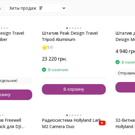
:
Хиты продаж
sign Travel
Штатив Peak Design Travel
Штатив д
iber
Tripod Aluminum
Design Mo
5.0
4 940
гр
23 220
грн.
В нали
В наличии
Отправим
едельник!
В корзину
рзину
в Freewell
Радиосистема Hollyland Lark
32-битна
ack для DJI
M2 Camera Duo
Hollyland
ni 2, Mini 4K
Combo