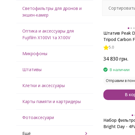
Сортировать
Светофильтры для дронов и
экшен-камер
Оптика и аксессуары для
Штатив Peak De
Fujifilm X100VI та X100V
Tripod Carbon F
5.0
Микрофоны
34 830
грн.
Штативы
В наличии
Отправим в пон
Клетки и аксессуары
В ко
Карты памяти и картридеры
Фотоаксесуари
Набор фильтро
Bright Day - 4P
Mavic Mini 1, Mi
Ещё