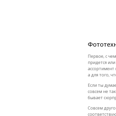
Фототехн
Первое, с че
придется или
ассортимент 
а для того, 
Если ты дума
совсем не та
бывает сюрпр
Совсем друго
соответствую