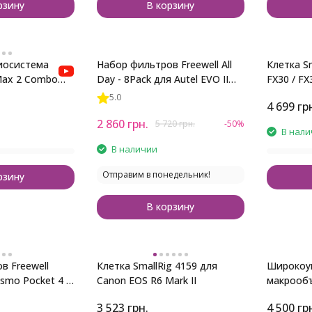
рзину
В корзину
иосистема
Набор фильтров Freewell All
Клетка Sm
 Max 2 Combo
Day - 8Pack для Autel EVO II
FX30 / FX
человек)
Pro 6K
5.0
4 699
гр
2 860
грн.
5 720
грн.
-50%
В нали
В наличии
Отправим в понедельник!
рзину
В корзину
в Freewell
Клетка SmallRig 4159 для
Широкоу
smo Pocket 4 и
Canon EOS R6 Mark II
макрообъ
для камер
3 523
грн.
4 500
гр
Silver