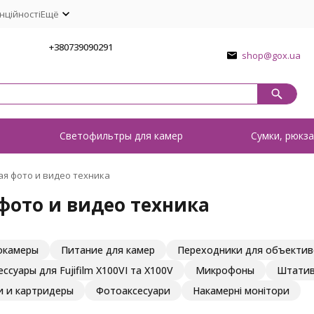
нційності
Ещё
1
+380739090291
shop@gox.ua
о
Светофильтры для камер
Сумки, рюкза
ая фото и видео техника
фото и видео техника
окамеры
Питание для камер
Переходники для объектив
ссуары для Fujifilm X100VI та X100V
Микрофоны
Штати
и и картридеры
Фотоаксесуари
Накамерні монітори