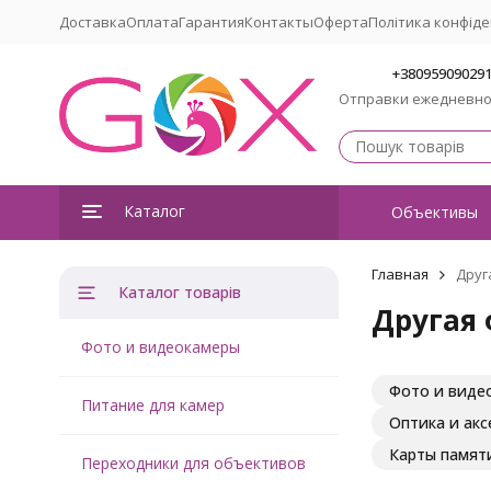
Доставка
Оплата
Гарантия
Контакты
Оферта
Політика конфіде
+38095909029
Отправки ежедневн
Каталог
Объективы
Главная
Друг
Каталог товарів
Другая 
Фото и видеокамеры
Фото и виде
Питание для камер
Оптика и аксе
Карты памят
Переходники для объективов