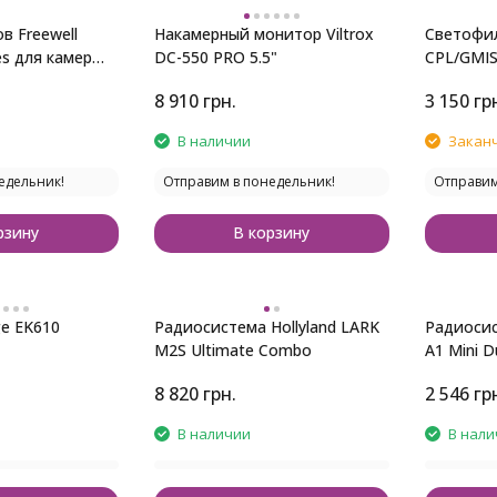
в Freewell
Накамерный монитор Viltrox
Светофил
es для камер
DC-550 PRO 5.5"
CPL/GMIS
Silver
8 910
грн.
3 150
гр
В наличии
Закан
едельник!
Отправим в понедельник!
Отправим
рзину
В корзину
e EK610
Радиосистема Hollyland LARK
Радиосист
M2S Ultimate Combo
A1 Mini D
8 820
грн.
2 546
гр
В наличии
В нали