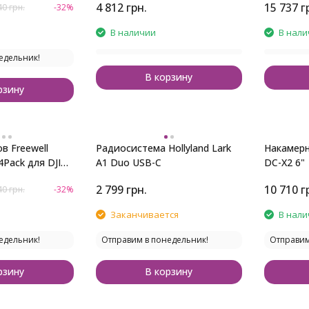
4 812
грн.
15 737
г
40
грн.
-32%
В наличии
В нали
едельник!
В корзину
рзину
в Freewell
Радиосистема Hollyland Lark
Накамерн
A1 Duo USB-C
DC-X2 6"
ni 2, Mini 4K
2 799
грн.
10 710
г
40
грн.
-32%
Заканчивается
В нали
едельник!
Отправим в понедельник!
Отправим
рзину
В корзину