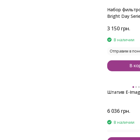
Набор фильтро
Bright Day Seri
GoPro Hero
3 150
грн.
В наличии
Отправим в пон
В ко
Штатив E-Imag
6 036
грн.
В наличии