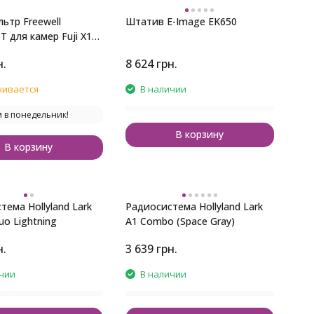
ьтр Freewell
Штатив E-Image EK650
T для камер Fuji X100
н.
8 624
грн.
чивается
В наличии
 в понедельник!
В корзину
В корзину
ема Hollyland Lark
Радиосистема Hollyland Lark
uo Lightning
A1 Combo (Space Gray)
н.
3 639
грн.
чии
В наличии