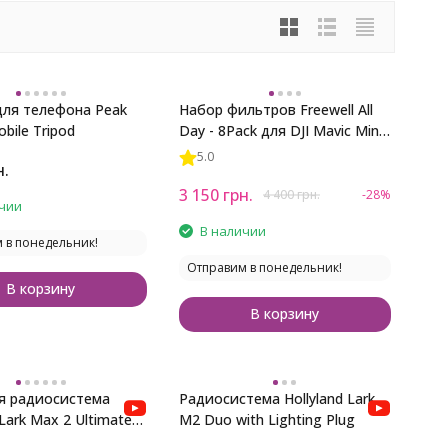
ля телефона Peak
Набор фильтров Freewell All
bile Tripod
Day - 8Pack для DJI Mavic Mini,
Mini 2, Mini 4K
5.0
н.
3 150
грн.
4 400
грн.
-28%
чии
В наличии
 в понедельник!
Отправим в понедельник!
В корзину
В корзину
я радиосистема
Радиосистема Hollyland Lark
 Lark Max 2 Ultimate
M2 Duo with Lighting Plug