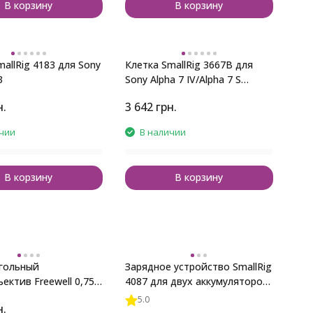
В корзину
В корзину
allRig 4183 для Sony
Клетка SmallRig 3667B для
3
Sony Alpha 7 IV/Alpha 7 S
III/Alpha 1
н.
3 642
грн.
чии
В наличии
В корзину
В корзину
гольный
Зарядное устройство SmallRig
ектив Freewell 0,75x
4087 для двух аккумуляторов
 Fuji X100VI/X100V
NP-FZ100 (уценка)
5.0
н.