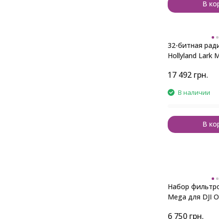
В ко
32-битная рад
Hollyland Lark
(версия для 4 
17 492
грн.
В наличии
В ко
Набор фильтро
Mega для DJI O
3 (14 шт.)
6 750
грн.