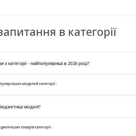
запитання в категорії
ри з категорії - найпопулярніші в 2026 році?
улярніших моделей категорії :
йбюджетніші моделі?
жетніших товарів категорії :