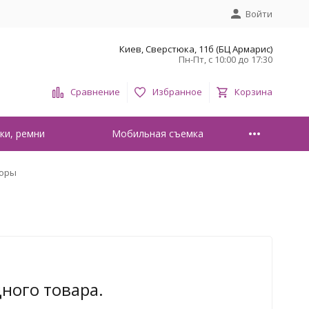
Войти
Киев, Сверстюка, 11б (БЦ Армарис)
Пн-Пт, с 10:00 до 17:30
Сравнение
Избранное
Корзина
ки, ремни
Мобильная съемка
торы
дного товара.