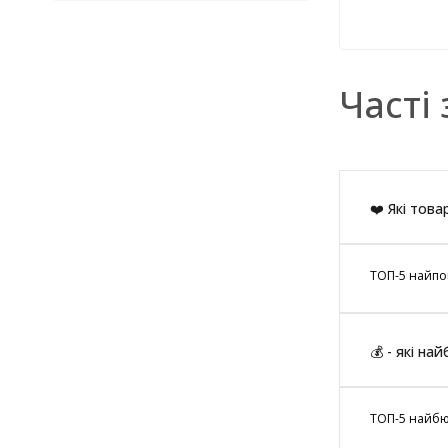
Часті 
❤️ Які това
ТОП-5 найпоп
💰 - які на
ТОП-5 найбюд