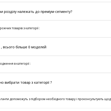
ари розділу належать до преміум-сегменту?
ожчих товарів з категорії :
 , всього більше 0 моделей
одження в категорії :
но вибрати товар з категорії ?
танти допоможуть з підбором необхідного товару і проконсультують щод