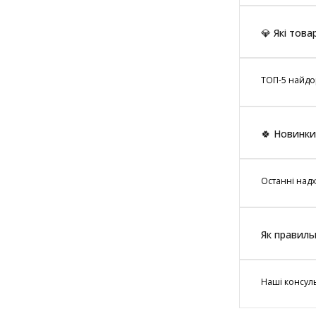
💎 Які тов
ТОП-5 найдор
🍀 Новинки
Останні надх
Як правиль
Наші консуль