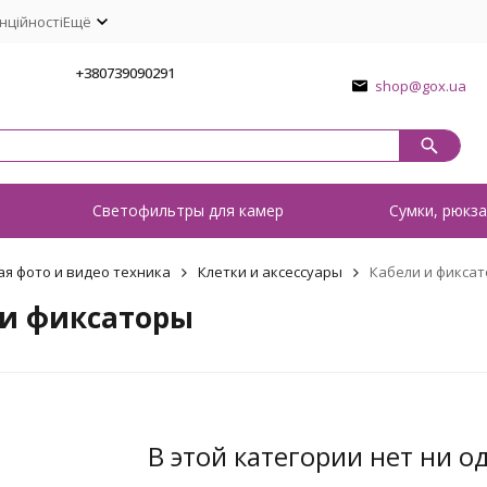
нційності
Ещё
1
+380739090291
shop@gox.ua
о
Светофильтры для камер
Сумки, рюкза
ая фото и видео техника
Клетки и аксессуары
Кабели и фикса
 и фиксаторы
В этой категории нет ни о