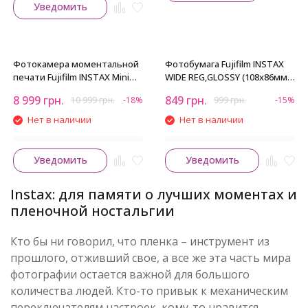
Уведомить
Фотокамера моментальной
Фотобумага Fujifilm INSTAX
печати Fujifilm INSTAX Mini
WIDE REG,GLOSSY (108х86мм
EVO Hybrid Black (16812467)
2х10шт)
8 999
грн.
849
грн.
10 999
грн.
-18%
999
грн.
-15%
Нет в наличии
Нет в наличии
Уведомить
Уведомить
Instax: для памяти о лучших моментах и
пленочной ностальгии
Кто бы ни говорил, что пленка – инструмент из
прошлого, отживший свое, а все же эта часть мира
фотографии остается важной для большого
количества людей. Кто-то привык к механическим
переключателям настроек, кому-то нравится