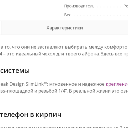
Производитель
Pe
Вес
Характеристики
за то, что они не заставляют выбирать между комфорт
 14 – это идеальный чехол для твоего айфона. Здесь все 
осистемы
eak Design SlimLink™: мгновенное и надежное
креплени
iss-площадкой и резьбой 1/4". В реальной жизни это о
 телефон в кирпич
и над экраном и камерами и защита от падения до 2 