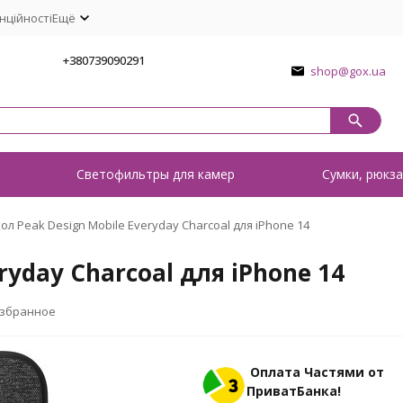
нційності
Ещё
1
+380739090291
shop@gox.ua
о
Светофильтры для камер
Сумки, рюкза
ол Peak Design Mobile Everyday Charcoal для iPhone 14
ryday Charcoal для iPhone 14
избранное
Оплата Частями от
ПриватБанка!