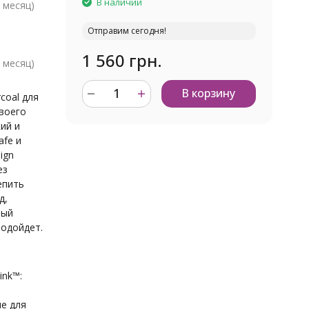
В наличии
 месяц)
Отправим сегодня!
1 560 грн.
 месяц)
В корзину
coal для
твоего
кий и
afe и
ign
ез
епить
д,
мый
подойдет.
ink™:
е для