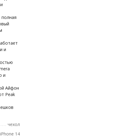
 и
: полная
овый
м
работает
и и
ностью
amera
о и
ой Айфон
от Peak
мешков
чехол
iPhone 14