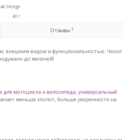
ak Design
40 г
2
Отзывы
ом, внешним видом и функциональностью. Чехол
продумано до мелочей!
е для мотоцикла
и
велосипеда
,
универсальный
значает меньше хлопот, больше уверенности на
метров делают чехол действительно ежедневным