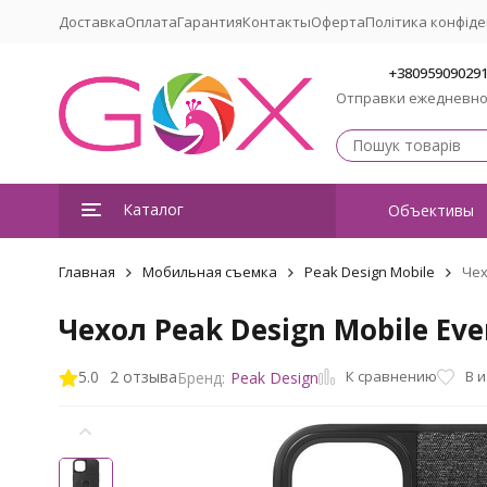
Доставка
Оплата
Гарантия
Контакты
Оферта
Політика конфіде
+38095909029
Отправки ежедневн
Каталог
Объективы
Главная
Мобильная съемка
Peak Design Mobile
Чех
Чехол Peak Design Mobile Eve
К сравнению
5.0
2 отзыва
В 
Бренд:
Peak Design