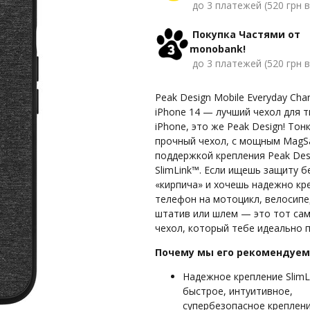
до 3 платежей (520 грн в
Покупка Частями от
monobank!
до 3 платежей (520 грн в
Peak Design Mobile Everyday Char
iPhone 14 — лучший чехол для 
iPhone, это же Peak Design! Тон
прочный чехол, с мощным MagS
поддержкой крепления Peak Des
SlimLink™. Если ищешь защиту б
«кирпича» и хочешь надежно кр
телефон на мотоцикл, велосипе
штатив или шлем — это тот са
чехол, который тебе идеально 
Почему мы его рекомендуем
Надежное крепление SlimL
быстрое, интуитивное,
супербезопасное креплени