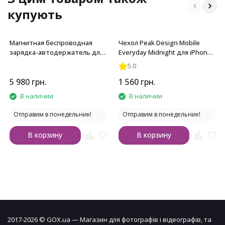
купують
Магнитная беспроводная
Чехол Peak Design Mobile
зарядка-автодержатель для
Everyday Midnight для iPhone
смартфона Car Vent Mount
15
5.0
5 980
грн.
1 560
грн.
В наличии
В наличии
Отправим в понедельник!
Отправим в понедельник!
В корзину
В корзину
2017-2026 © GOX.ua — Магазин для фотографів і відеографів, та