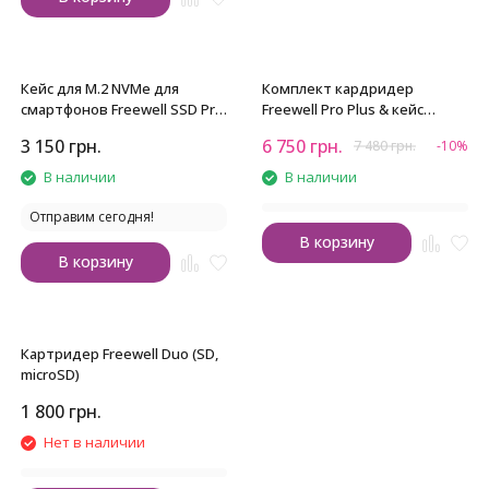
Кейс для M.2 NVMe для
Комплект кардридер
смартфонов Freewell SSD Pro
Freewell Pro Plus & кейс
Link
Freewell SSD Pro Link
3 150
грн.
6 750
грн.
7 480
грн.
-10%
В наличии
В наличии
Отправим сегодня!
В корзину
В корзину
Картридер Freewell Duo (SD,
microSD)
1 800
грн.
Нет в наличии