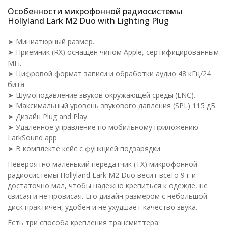
Особенности микрофонной радиосистемы
Hollyland Lark M2 Duo with Lighting Plug
➤ Миниатюрный размер.
➤ Приемник (RX) оснащен чипом Apple, сертифицированным
MFi.
➤ Цифровой формат записи и обработки аудио 48 кГц/24
бита.
➤ Шумоподавление звуков окружающей среды (ENC).
➤ Максимальный уровень звукового давления (SPL) 115 дБ.
➤ Дизайн Plug and Play.
➤ Удаленное управление по мобильному приложению
LarkSound app
➤ В комплекте кейс с функцией подзарядки.
Невероятно маленький передатчик (TX) микрофонной
радиосистемы Hollyland Lark M2 Duo весит всего 9 г и
достаточно мал, чтобы надежно крепиться к одежде, не
свисая и не провисая. Его дизайн размером с небольшой
диск практичен, удобен и не ухудшает качество звука.
Есть три способа крепления трансмиттера: