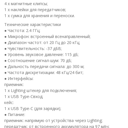
4 х магнитные клипсы;
1 х наклейки для передатчиков;
1 х сумка для хранения и переноски.
Технические характеристики
● Частота: 2.4 ГГц;
● Микрофон: встроенный всенаправленный;
● Диапазон частот: от 20 Гц до 20 кГц;
● Чувствительность: -37 дБВ;
● Уровень звуковое давление: 115 дБ;
● Соотношение сигнал-шум: 70 дБ;
● Дальность передачи сигнала: до 300 м;
● Частота дискретизации: 48 кГц/24 бит;
● Интерфейсы:
приемник:
1 х Lighting штекер для подключения;
1 х USB Type-Cвход;
кейс:
1 х USB Type-C (для зарядки);
● Питание:
приемник: напрямую от устройства через Lighting;
передатчик: от встроенного аккумулятора на 97 мАч;