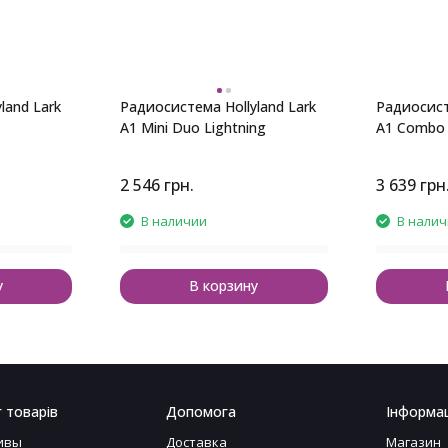
land Lark
Радиосистема Hollyland Lark
Радиосист
A1 Mini Duo Lightning
A1 Combo 
2 546
грн.
3 639
грн
В наличии
В нали
у
В корзину
 товарів
Допомога
Інформац
ивы
Доставка
Магазин