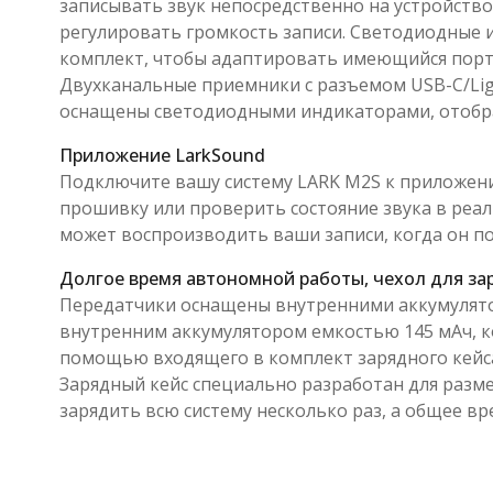
записывать звук непосредственно на устройств
регулировать громкость записи. Светодиодные 
комплект, чтобы адаптировать имеющийся порт 
Двухканальные приемники с разъемом USB-C/Ligh
оснащены светодиодными индикаторами, отобр
Приложение LarkSound
Подключите вашу систему LARK M2S к приложени
прошивку или проверить состояние звука в реаль
может воспроизводить ваши записи, когда он по
Долгое время автономной работы, чехол для за
Передатчики оснащены внутренними аккумулятор
внутренним аккумулятором емкостью 145 мАч, ко
помощью входящего в комплект зарядного кейса м
Зарядный кейс специально разработан для разм
зарядить всю систему несколько раз, а общее вр