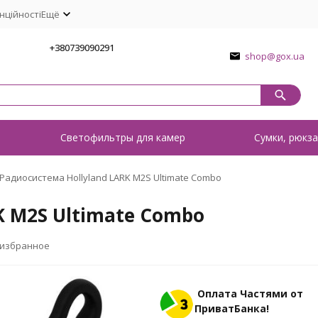
нційності
Ещё
1
+380739090291
shop@gox.ua
о
Светофильтры для камер
Сумки, рюкза
Радиосистема Hollyland LARK M2S Ultimate Combo
K M2S Ultimate Combo
 избранное
Оплата Частями от
ПриватБанка!