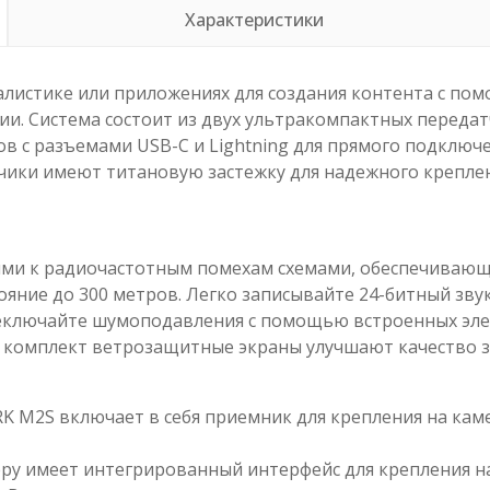
Характеристики
алистике или приложениях для создания контента с п
нии. Система состоит из двух ультракомпактных перед
в с разъемами USB-C и Lightning для прямого подключ
тчики имеют титановую застежку для надежного крепле
ыми к радиочастотным помехам схемами, обеспечивающ
стояние до 300 метров. Легко записывайте 24-битный зв
ереключайте шумоподавления с помощью встроенных эл
в комплект ветрозащитные экраны улучшают качество з
 M2S включает в себя приемник для крепления на каме
ру имеет интегрированный интерфейс для крепления на