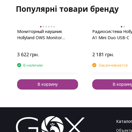
Популярні товари бренду
Мониторный наушник
Радиосистема Holly
Hollyland OWS Monitor
A1 Mini Duo USB-C
Earphone (2.4 GHz)
3 622
грн.
2 181
грн.
В наличии
Заканчивается
В корзину
В корзин
Каталог
Объект