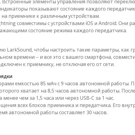
о. Встроенные элементы управления позволяют перекл
индикаторы показывают состояние каждого передатчика
на приемнике к различным устройствам.
tning совместимы с устройствами iOS и Android. Они р
ажающими состояние режима каждого передатчика.
ю LarkSound, чтобы настроить такие параметры, как 
ном времени – и все это с вашего смартфона, совмести
дключен к приемнику, не отключая его от сети.
рядки
ами емкостью 85 мАч с 9 часов автономной работы. П
торого хватает на 8,5 часов автономной работы. Посл
енее чем за 1,5 часа или через USB-C за 1 час.
ещения всех блоков приемника и передатчика. Его вну
емя автономной работы составляет 30 часов.