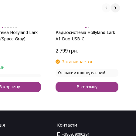
ема Hollyland Lark
Радиосистема Hollyland Lark
3
(Space Gray)
A1 Duo USB-C
H
2 799
грн.
.
1
Заканчивается
чии
Отправим в понедельник!
В корзину
В корзину
ія
Контакти
+380959090291