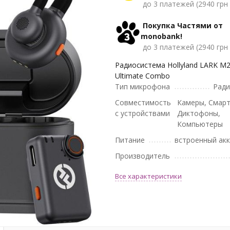
до 3 платежей (2940 грн 
Покупка Частями от
monobank!
до 3 платежей (2940 грн 
Радиосистема Hollyland LARK M
Ultimate Combo
Тип микрофона
Ради
Совместимость
Камеры, Смар
с устройствами
Диктофоны,
Компьютеры
Питание
встроенный ак
Производитель
Все характеристики