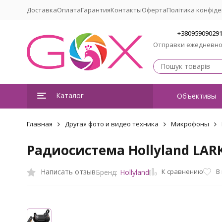
Доставка
Оплата
Гарантия
Контакты
Оферта
Політика конфіде
+38095909029
Отправки ежедневн
Каталог
Объективы
Главная
Другая фото и видео техника
Микрофоны
Радиосистема Hollyland LAR
К сравнению
Написать отзыв
В
Бренд:
Hollyland