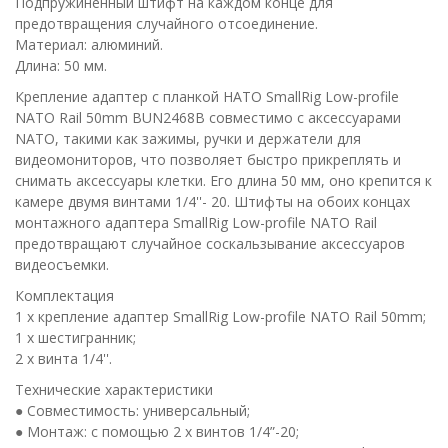
Подпружиненный штифт на каждом конце для
предотвращения случайного отсоединение.
Материал: алюминий.
Длина: 50 мм.
Крепление адаптер с планкой НАТО SmallRig Low-profile
NATO Rail 50mm BUN2468B совместимо с аксессуарами
NATO, такими как зажимы, ручки и держатели для
видеомониторов, что позволяет быстро прикреплять и
снимать аксессуары клетки. Его длина 50 мм, оно крепится к
камере двумя винтами 1/4''- 20. Штифты на обоих концах
монтажного адаптера SmallRig Low-profile NATO Rail
предотвращают случайное соскальзывание аксессуаров
видеосъемки.
Комплектация
1 x крепление адаптер SmallRig Low-profile NATO Rail 50mm;
1 х шестигранник;
2 x винта 1/4''.
Технические характеристики
● Совместимость: универсальный;
● Монтаж: с помощью 2 х винтов 1/4”-20;