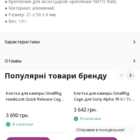
● Крепления для аксессуаров: крепление NATO Rails;
● Материал: алюминий;
● Размер: 21 х 50 х 6 мм;
● Вес: 14 г.
Характеристики
Отзывы
Популярні товари бренду
Клетка для камеры SmallRig
Клетка для камеры SmallRig
HawkLock Quick Release Cage
Cage для Sony Alpha 7R V / 7 IV
for Canon EOS R6 Mark II
/ 7S III / 1 / 7R IV / 7 V
3 642
грн.
3 690
грн.
В наличии
В наличии
Отправим в понедельник!