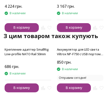
4 224
грн.
3 167
грн.
В наличии
В наличии
В корзину
В корзину
З цим товаром також купують
Крепление адаптер SmallRig
Аккумулятор для LED света
Low-profile NATO Rail 50mm
Viltrox NP-F750 с USB портом
(4400mAh)
850
грн.
686
грн.
В наличии
В наличии
Отправим сегодня!
В корзину
В корзину