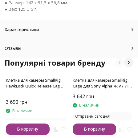
● Размер: 142 х 91,5 х 56,8 мм.
● Вес: 125 ± 5 г.
Характеристики
Отзывы
Популярні товари бренду
Клетка для камеры SmallRig
Клетка для камеры SmallRig
HawkLock Quick Release Cage
Cage для Sony Alpha 7R V / 7 IV
for Canon EOS R6 Mark II
/ 7S III / 1 / 7R IV / 7 V
3 642
грн.
3 690
грн.
В наличии
В наличии
Отправим сегодня!
В корзину
В корзину