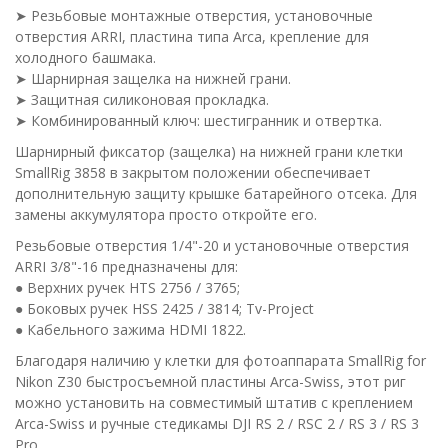
➤ Резьбовые монтажные отверстия, установочные
отверстия ARRI, пластина типа Arca, крепление для
холодного башмака.
➤ Шарнирная защелка на нижней грани.
➤ Защитная силиконовая прокладка.
➤ Комбинированный ключ: шестигранник и отвертка.
Шарнирный фиксатор (защелка) на нижней грани клетки
SmallRig 3858 в закрытом положении обеспечивает
дополнительную защиту крышке батарейного отсека. Для
замены аккумулятора просто откройте его.
Резьбовые отверстия 1/4"-20 и установочные отверстия
ARRI 3/8"-16 предназначены для:
● Верхних ручек HTS 2756 / 3765;
● Боковых ручек HSS 2425 / 3814; Tv-Project
● Кабельного зажима HDMI 1822.
Благодаря наличию у клетки для фотоаппарата SmallRig for
Nikon Z30 быстросъемной пластины Arca-Swiss, этот риг
можно установить на совместимый штатив с креплением
Arca-Swiss и ручные стедикамы DJI RS 2 / RSC 2 / RS 3 / RS 3
Pro.