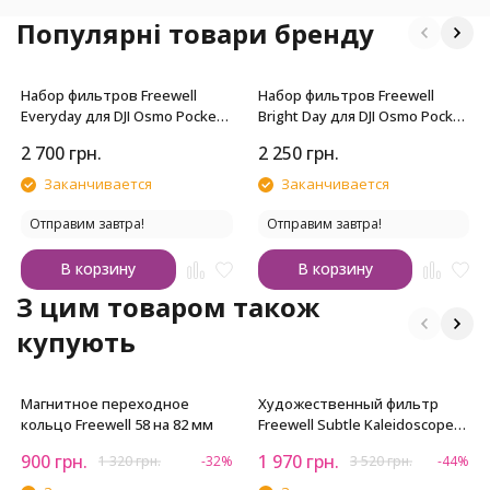
Популярні товари бренду
Набор фильтров Freewell
Набор фильтров Freewell
Everyday для DJI Osmo Pocket
Bright Day для DJI Osmo Pocket
4P
4P
2 700
грн.
2 250
грн.
Заканчивается
Заканчивается
Отправим завтра!
Отправим завтра!
В корзину
В корзину
З цим товаром також
купують
Магнитное переходное
Художественный фильтр
кольцо Freewell 58 на 82 мм
Freewell Subtle Kaleidoscope
82 мм
900
грн.
1 970
грн.
1 320
грн.
-32%
3 520
грн.
-44%