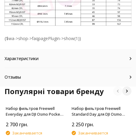
{$wa->shop->faqpagePlugin->show(1)}
Характеристики
Отзывы
Популярні товари бренду
Набор фильтров Freewell
Набор фильтров Freewell
Everyday для DJI Osmo Pocket
Standard Day для DJI Osmo
4P
Pocket 4P (4 шт.)
2 700
грн.
2 250
грн.
Заканчивается
Заканчивается