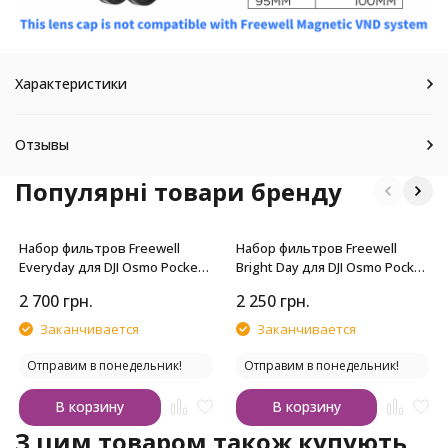
Характеристики
Отзывы
Популярні товари бренду
Набор фильтров Freewell
Набор фильтров Freewell
Everyday для DJI Osmo Pocket
Bright Day для DJI Osmo Pocket
4P
4P
2 700
грн.
2 250
грн.
Заканчивается
Заканчивается
Отправим в понедельник!
Отправим в понедельник!
В корзину
В корзину
З цим товаром також купують