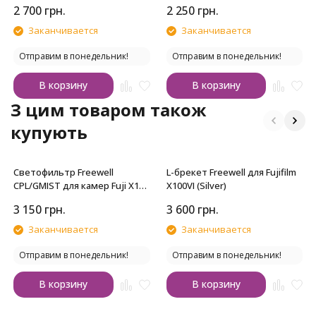
4P
4P
2 700
грн.
2 250
грн.
Заканчивается
Заканчивается
Отправим в понедельник!
Отправим в понедельник!
В корзину
В корзину
З цим товаром також
купують
Светофильтр Freewell
L-брекет Freewell для Fujifilm
CPL/GMIST для камер Fuji X100
X100VI (Silver)
Silver
3 150
грн.
3 600
грн.
Заканчивается
Заканчивается
Отправим в понедельник!
Отправим в понедельник!
В корзину
В корзину