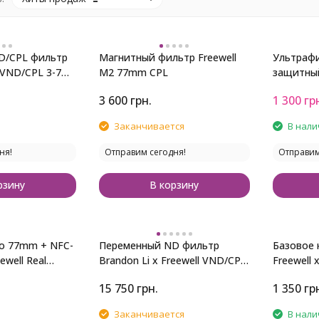
D/CPL фильтр
Магнитный фильтр Freewell
Ультраф
 VND/CPL 3-7
M2 77mm CPL
защитны
Viltrox U
3 600
грн.
1 300
гр
Заканчивается
В нали
ня!
Отправим сегодня!
Отправим
рзину
В корзину
о 77mm + NFC-
Переменный ND фильтр
Базовое 
ewell Real
Brandon Li x Freewell VND/CPL
Freewell 
PL
77mm на 1-10 стопов
15 750
грн.
1 350
гр
Заканчивается
В нали