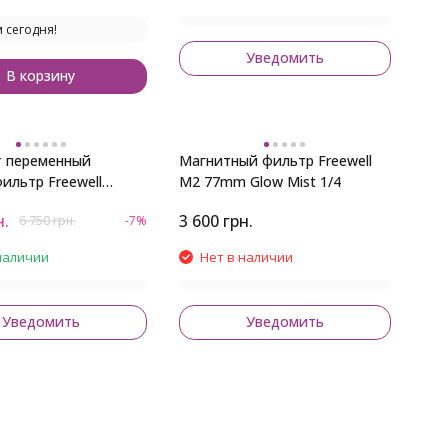
 сегодня!
Уведомить
В корзину
т переменный
Магнитный фильтр Freewell
ильтр Freewell
M2 77mm Glow Mist 1/4
/CPL 3-7 стопов +
н.
3 600
грн.
6 750
грн.
-7%
 1/4
наличии
Нет в наличии
Уведомить
Уведомить