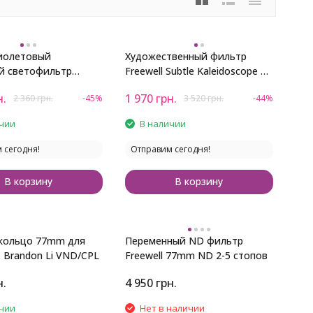
иолетовый
Художественный фильтр
й светофильтр
Freewell Subtle Kaleidoscope 77
ltra-slim MC UV 77mm
мм
н.
1 970
грн.
2 360
грн.
-45%
3 520
грн.
-44%
чии
В наличии
 сегодня!
Отправим сегодня!
В корзину
В корзину
кольцо 77mm для
Переменный ND фильтр
x Brandon Li VND/CPL
Freewell 77mm ND 2-5 стопов
н.
4 950
грн.
чии
Нет в наличии