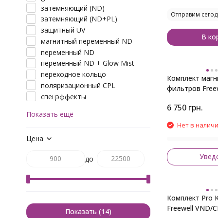
затемняющий (ND)
Отправим сегод
затемняющий (ND+PL)
защитный UV
В ко
магнитный переменный ND
переменный ND
переменный ND + Glow Mist
переходное кольцо
Комплект магн
поляризационный CPL
фильтров Free
спецэффекты
5Pack (ND8, N
6 750
грн.
CPL, UV)
Показать ещё
Нет в налич
Цена
Увед
до
Комплект Pro Ki
Freewell VND/C
Показать