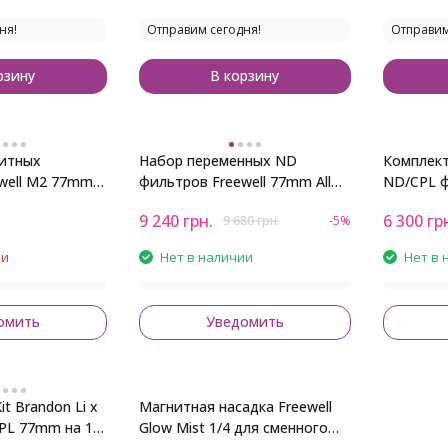
ня!
Отправим сегодня!
Отправим
рзину
В корзину
итных
Набор переменных ND
Комплек
well M2 77mm
фильтров Freewell 77mm All
ND/CPL ф
D64, ND1000,
Day (2-5 и 6-9 стопов)
77mm VND
9 240
грн.
6 300
гр
9 680
грн.
-5%
Glow Mist
ии
Нет в наличии
Нет в 
омить
Уведомить
t Brandon Li x
Магнитная насадка Freewell
PL 77mm на 1-
Glow Mist 1/4 для сменного