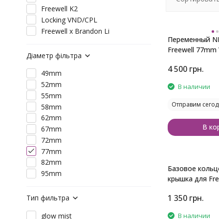
Freewell K2
Locking VND/CPL
Freewell x Brandon Li
Переменный N
Freewell 77mm
Діаметр фільтра
стопов
4 500
грн.
49mm
52mm
В наличии
55mm
Отправим сегод
58mm
62mm
В ко
67mm
72mm
77mm
82mm
Базовое кольц
95mm
крышка для Fre
Locking VND/C
1 350
грн.
Тип фильтра
В наличии
glow mist