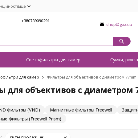
нційності
Ещё
1
+380739090291
shop@gox.ua
о
Светофильтры для камер
Сумки, рюкза
лофільтри для камер
Фильтры для объективов с диаметром 77mm
ы для объективов с диаметром
ND фильтры (VND)
Магнитные фильтры Freewell
Защитн
ые фильтры (Freewell Prism)
:
Хиты продаж