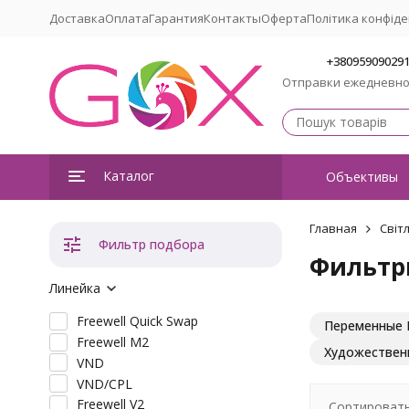
Доставка
Оплата
Гарантия
Контакты
Оферта
Політика конфіде
+38095909029
Отправки ежедневн
Каталог
Объективы
Главная
Світ
Фильтр подбора
Фильтр
Линейка
Freewell Quick Swap
Переменные 
Freewell M2
Художественн
VND
VND/CPL
Freewell V2
Сортировать