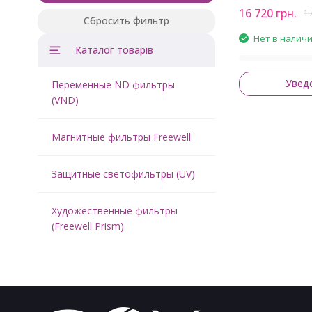
10 стопов с Bla
16 720
грн.
1
Сбросить фильтр
Нет в налич
Каталог товарів
Увед
Переменные ND фильтры
(VND)
Магнитные фильтры Freewell
Защитные светофильтры (UV)
Художественные фильтры
(Freewell Prism)