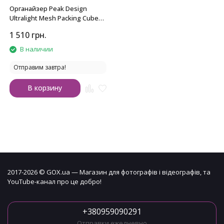
Органайзер Peak Design
Ultralight Mesh Packing Cube
Small Black
1 510
грн.
В наличии
Отправим завтра!
В корзину
2017-2026 © GOX.ua — Магазин для фотографів і відеографів, та
YouTube-канал про це добро!
+380959090291
Отправки ежедневно