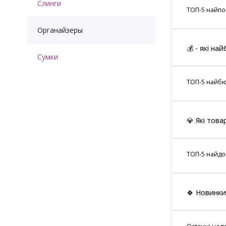
Слинги
ТОП-5 найпоп
Органайзеры
💰 - які на
Сумки
ТОП-5 найбюд
💎 Які тов
ТОП-5 найдор
🍀 Новинки