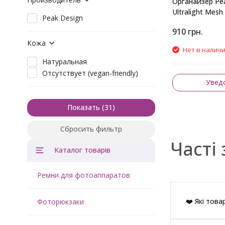
Органайзер Pe
Ultralight Mesh
Peak Design
XX-Small Black
910
грн.
Кожа
Нет в налич
Натуральная
Отсутствует (vegan-friendly)
Увед
Показать
Сбросить фильтр
Часті 
Каталог товарів
Ремни для фотоаппаратов
❤️ Які това
Фоторюкзаки