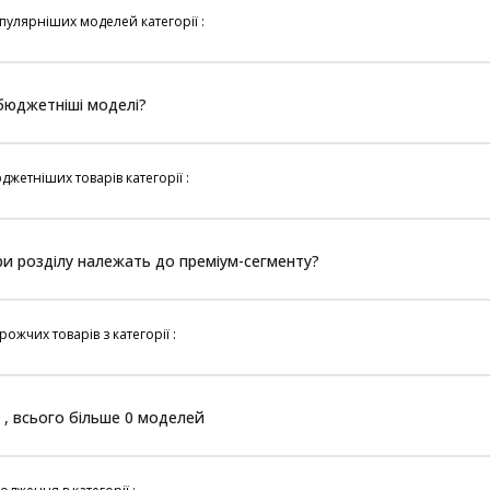
улярніших моделей категорії :
йбюджетніші моделі?
жетніших товарів категорії :
ари розділу належать до преміум-сегменту?
ожчих товарів з категорії :
 , всього більше 0 моделей