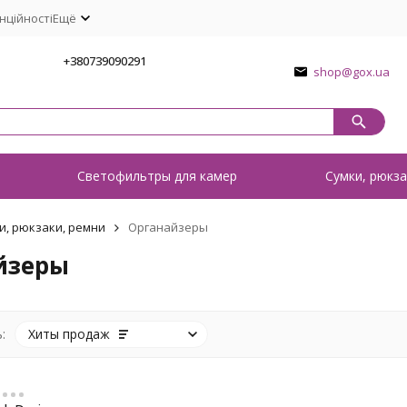
нційності
Ещё
1
+380739090291
shop@gox.ua
о
Светофильтры для камер
Сумки, рюкза
и, рюкзаки, ремни
Органайзеры
йзеры
:
Хиты продаж