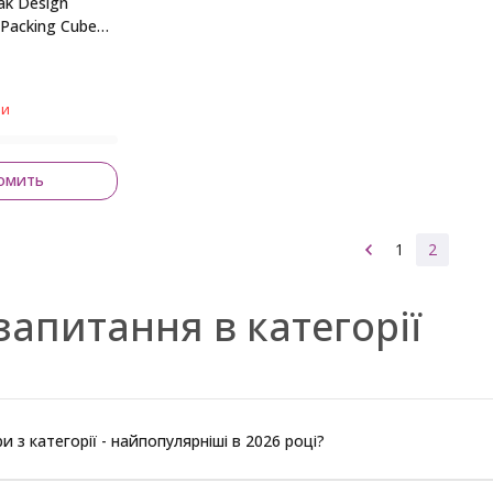
ak Design
 Packing Cube
ии
омить
1
2
запитання в категорії
ри з категорії - найпопулярніші в 2026 році?