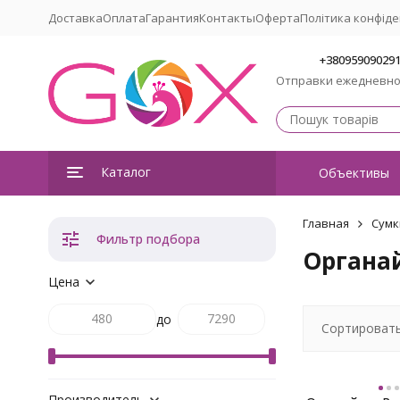
Доставка
Оплата
Гарантия
Контакты
Оферта
Політика конфіде
+38095909029
Отправки ежедневн
Каталог
Объективы
Главная
Сумк
Фильтр подбора
Органа
Цена
до
Сортировать
Производитель