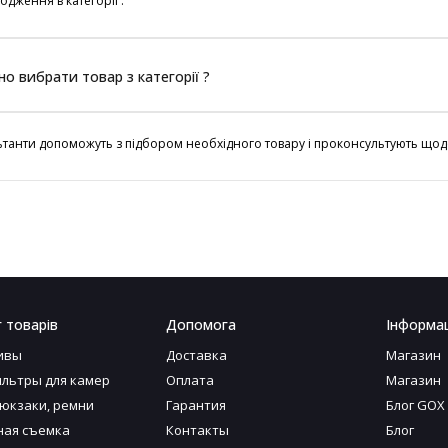
одження в категорії :
но вибрати товар з категорії ?
танти допоможуть з підбором необхідного товару і проконсультують щод
 товарів
Допомога
Інформац
ивы
Доставка
Магазин
льтры для камер
Оплата
Магазин
рюкзаки, ремни
Гарантия
Блог GOX
ая съемка
Контакты
Блог