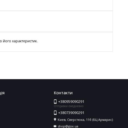
о його характеристик.
ія
Контакти
+380959090291
Отправки ежедневно
+380739090291
Киев, Сверстюка, 11б (БЦ Армарис)
shop@gox.ua