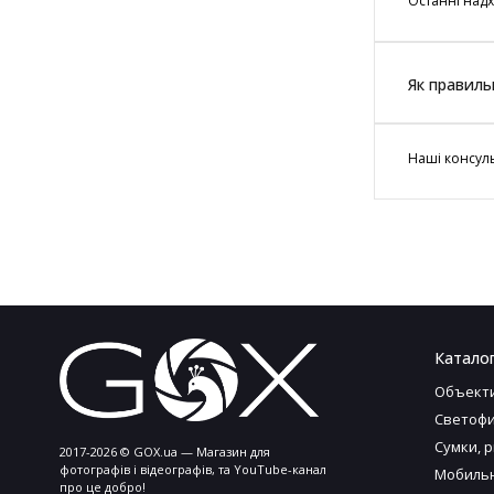
Останні надх
Як правиль
Наші консуль
Каталог
Объект
Светофи
Сумки, 
2017-2026 © GOX.ua — Магазин для
фотографів і відеографів, та YouTube-канал
Мобильн
про це добро!