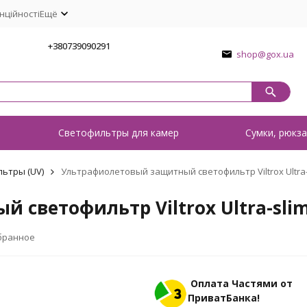
нційності
Ещё
1
+380739090291
shop@gox.ua
о
Светофильтры для камер
Сумки, рюкза
ьтры (UV)
Ультрафиолетовый защитный светофильтр Viltrox Ultra
 светофильтр Viltrox Ultra-sl
бранное
Оплата Частями от
ПриватБанка!