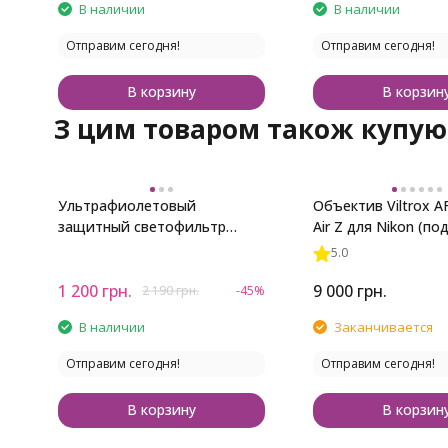
В наличии
В наличии
Отправим сегодня!
Отправим сегодня!
В корзину
В корзин
З цим товаром також купую
Ультрафиолетовый
Объектив Viltrox A
защитный светофильтр
Air Z для Nikon (под
Viltrox Ultra-slim MC UV 62mm
5.0
1 200
грн.
9 000
грн.
2 190
грн.
-45%
В наличии
Заканчивается
Отправим сегодня!
Отправим сегодня!
В корзину
В корзин