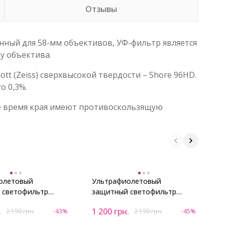
Отзывы
анный для 58-мм объективов, УФ-фильтр является
у объектива.
tt (Zeiss) сверхвысокой твердости – Shore 96HD.
о 0,3%.
 же время края имеют противоскользящую
олетовый
Ультрафиолетовый
У
 светофильтр
защитный светофильтр
з
tra-slim MC UV 67mm
Viltrox Ultra-slim MC UV 62mm
V
.
1 200
грн.
1
2 190
грн.
-43%
2 190
грн.
-45%