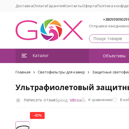
Доставка
Оплата
Гарантия
Контакты
Оферта
Політика конфіде
+38095909029
Отправки ежедневн
Каталог
Объективы
Главная
Светофильтры для камер
Защитные светофил
Ультрафиолетовый защитный
К сравнению
Написать отзыв
В из
Бренд:
Viltrox
-45%