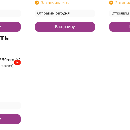
Заканчивается
Заканч
Отправим сегодня!
Отправим 
у
В корзину
ть
F 50mm f/2
 заказ)
у