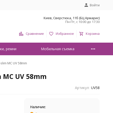
Войти
Киев, Сверстюка, 11б (БЦ Армарис)
Пн-Пт, с 10:00 до 17:30
Сравнение
Избранное
Корзина
ки, ремни
Мобильная съемка
-slim MC UV 58mm
im MC UV 58mm
Артикул:
UV58
Наличие: