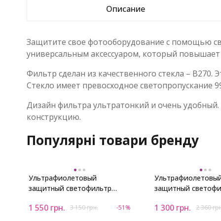
Описание
Защитите свое фотооборудование с помощью свер
универсальным аксессуаром, который повышает 
Фильтр сделан из качественного стекла – B270. Э
Стекло имеет превосходное светопропускание 9
Дизайн фильтра ультратонкий и очень удобный. 
конструкцию.
Популярні товари бренду
Ультрафиолетовый
Ультрафиолетовы
защитный светофильтр
защитный светофи
Viltrox Ultra-slim MC UV 82mm
Viltrox Ultra-slim 
1 550
грн.
1 300
грн.
3 150
грн.
-51%
2 360
гр