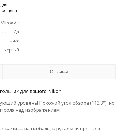
 для
ная цена
Viltrox Air
Да
Фикс
черный
Отзывы
угольник для вашего Nikon
дующий уровень! Похожий угол обзора (113.8°), но
нтроля над изображением.
с вами — на гимбале, в руках или просто в