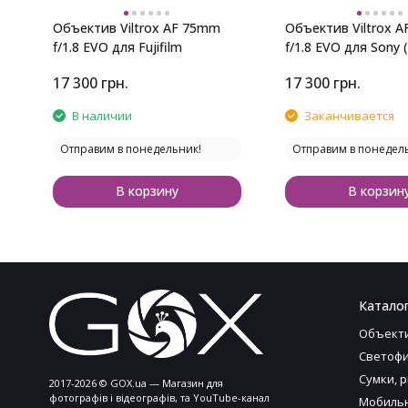
Объектив Viltrox AF 75mm
Объектив Viltrox 
f/1.8 EVO для Fujifilm
f/1.8 EVO для Sony 
17 300
грн.
17 300
грн.
В наличии
Заканчивается
Отправим в понедельник!
Отправим в понедел
В корзину
В корзин
Каталог
Объект
Светофи
Сумки, 
2017-2026 © GOX.ua — Магазин для
фотографів і відеографів, та YouTube-канал
Мобильн