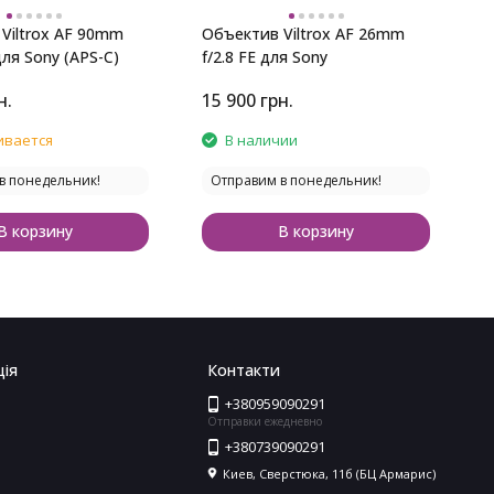
Viltrox AF 90mm
Объектив Viltrox AF 26mm
О
для Sony (APS-C)
f/2.8 FE для Sony
f
н.
15 900
грн.
1
ивается
В наличии
в понедельник!
Отправим в понедельник!
В корзину
В корзину
ія
Контакти
+380959090291
Отправки ежедневно
+380739090291
Киев, Сверстюка, 11б (БЦ Армарис)