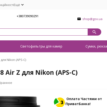
нційності
Ещё
1
+380739090291
shop@gox.ua
о
Светофильтры для камер
Сумки, рюкза
 для Nikon (APS-C)
 Air Z для Nikon (APS-C)
бранное
Оплата Частями от
ПриватБанка!