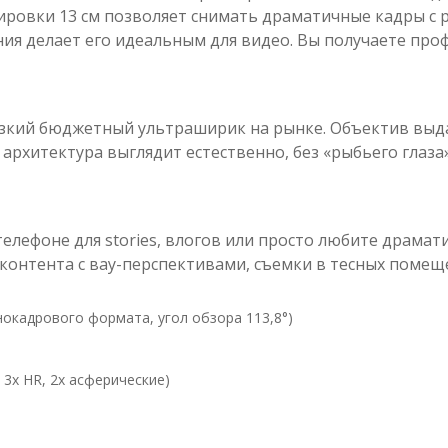
ировки 13 см позволяет снимать драматичные кадры с 
ния делает его идеальным для видео. Вы получаете про
резкий бюджетный ультраширик на рынке. Объектив выд
о архитектура выглядит естественно, без «рыбьего глаз
телефоне для stories, влогов или просто любите драмат
контента с вау-перспективами, съемки в тесных помеще
нокадрового формата, угол обзора 113,8°)
 3x HR, 2x асферические)