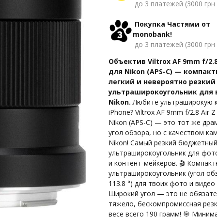
до 3 платежей (3000 грн 
Покупка Частями от
monobank!
до 3 платежей (3000 грн 
Объектив Viltrox AF 9mm f/2.8
для Nikon (APS-C) — компакт
легкий и невероятно резкий
ультраширокоугольник для 
Nikon.
Любите ультраширокую к
iPhone? Viltrox AF 9mm f/2.8 Air Z
Nikon (APS-C) — это тот же др
угол обзора, но с качеством ка
Nikon! Самый резкий бюджетны
ультраширокоугольник для фот
и контент-мейкеров. 🎬 Компак
ультраширокоугольник (угол об
113.8 °) для твоих фото и видео 
Широкий угол — это не обязат
тяжело, бескомпромиссная резк
весе всего 190 грамм! 🎯 Мини