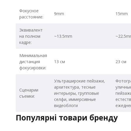
Фокусное
9mm
15mm
расстояние:
Эквивалент
на полном
~13.5mm
~22.5m
кадре:
Минимальная
дистанция
13 см
23 см
фокусировки:
Ультраширокие пейзажи,
Фотогр
архитектура, тесные
уличные
Сценарии
интерьеры, групповые
пейзажи
съемки:
селфи, иммерсивные
естеств
видеоблоги
ежедне
Популярні товари бренду