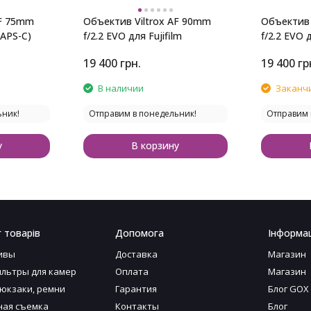
AF 75mm
Объектив Viltrox AF 90mm
Объектив 
(APS-C)
f/2.2 EVO для Fujifilm
f/2.2 EVO 
19 400
грн.
19 400
гр
В наличии
Заканч
ьник!
Отправим в понедельник!
Отправим 
у
В корзину
 товарів
Допомога
Інформац
ивы
Доставка
Магазин
льтры для камер
Оплата
Магазин
рюкзаки, ремни
Гарантия
Блог GOX
ая съемка
Контакты
Блог