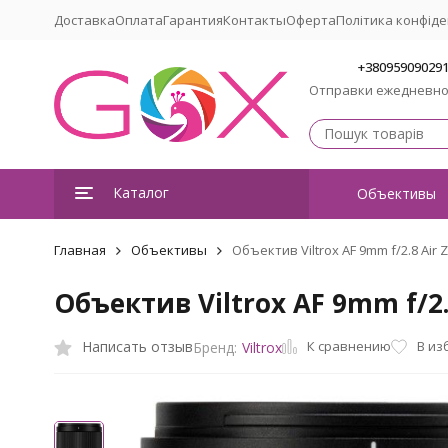
Доставка
Оплата
Гарантия
Контакты
Оферта
Політика конфіде
+38095909029
Отправки ежедневн
Каталог
Объективы
Главная
Объективы
Объектив Viltrox AF 9mm f/2.8 Air Z
Объектив Viltrox AF 9mm f/2.8
К сравнению
Написать отзыв
В из
Бренд:
Viltrox