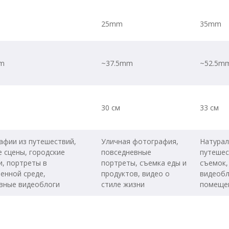
25mm
35mm
m
~37.5mm
~52.5m
30 см
33 см
афии из путешествий,
Уличная фотография,
Натурал
 сцены, городские
повседневные
путешес
, портреты в
портреты, съемка еды и
съемок,
енной среде,
продуктов, видео о
видеобл
вные видеоблоги
стиле жизни
помеще