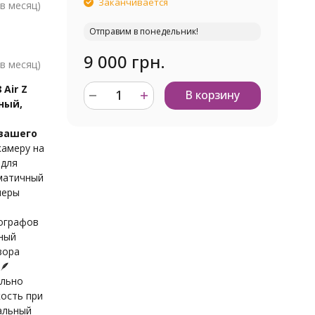
Заканчивается
в месяц)
Отправим в понедельник!
9 000 грн.
в месяц)
 Air Z
В корзину
ный,
вашего
амеру на
 для
аматичный
меры
й
ографов
тный
зора
🪶
ельно
ость при
мальный