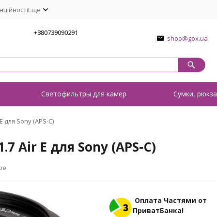
нційності
Ещё
1
+380739090291
shop@gox.ua
о
Светофильтры для камер
Сумки, рюкза
E для Sony (APS-C)
7 Air E для Sony (APS-C)
ое
Оплата Частями от
ПриватБанка!