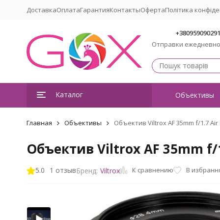
Доставка
Оплата
Гарантия
Контакты
Оферта
Політика конфіде
+38095909029
Отправки ежедневн
Каталог
Объективы
Главная
Объективы
Объектив Viltrox AF 35mm f/1.7 Air 
Объектив Viltrox AF 35mm f/1.
К сравнению
5.0
1 отзыв
В избранн
Бренд:
Viltrox