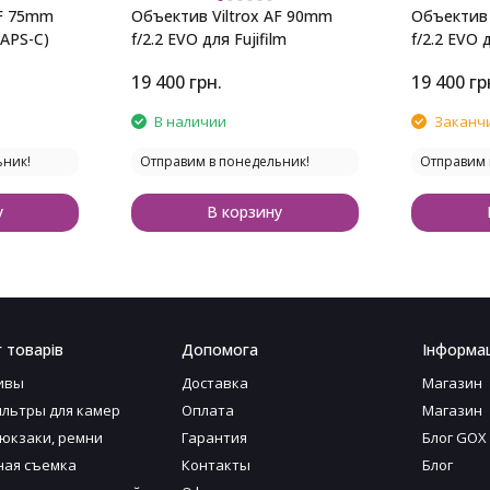
AF 75mm
Объектив Viltrox AF 90mm
Объектив 
(APS-C)
f/2.2 EVO для Fujifilm
f/2.2 EVO 
19 400
грн.
19 400
гр
В наличии
Заканч
ьник!
Отправим в понедельник!
Отправим 
у
В корзину
 товарів
Допомога
Інформац
ивы
Доставка
Магазин
льтры для камер
Оплата
Магазин
рюкзаки, ремни
Гарантия
Блог GOX
ая съемка
Контакты
Блог