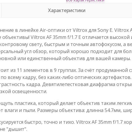
Характеристики
ние в линейке Air-оптики от Viltrox для Sony E. Viltrox
объективы! Viltrox AF 35mm f/1.7 E отличается высоко
контровому свету, быстрым и точным автофокусом, а ве
ерсальный угл обзор, который хорошо подходит для бо
сновной или единственный объектив для вашей камеры.
стоит из 11 элементов в 9 группах. За счёт продуманной
 всему кадру, без каких-либо оптических артефактов. У
растность кадра. Девятилепестковая диафрагма открывае
изкой освещенности.
 ощупь пластика, который делает объектив таким легким
т влаги и пыли. Размеры объектива: длинна 54.7мм, ши
сируется быстро, точно и тихо. Viltrox AF 35mm f/1.7 
не "дышит".