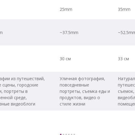
25mm
35mm
m
~37.5mm
~52.5m
30 см
33 см
афии из путешествий,
Уличная фотография,
Натурал
 сцены, городские
повседневные
путешес
, портреты в
портреты, съемка еды и
съемок,
енной среде,
продуктов, видео о
видеобл
вные видеоблоги
стиле жизни
помеще