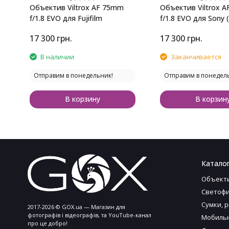
Объектив Viltrox AF 75mm
Объектив Viltrox 
f/1.8 EVO для Fujifilm
f/1.8 EVO для Sony 
17 300
грн.
17 300
грн.
В наличии
Заканчивается
Отправим в понедельник!
Отправим в понедел
В корзину
В корзин
Каталог
Объект
Светофи
Сумки, 
2017-2026 © GOX.ua — Магазин для
фотографів і відеографів, та YouTube-канал
Мобильн
про це добро!