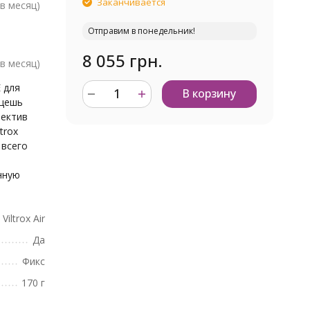
Заканчивается
в месяц)
Отправим в понедельник!
8 055 грн.
в месяц)
E для
В корзину
ищешь
ъектив
trox
 всего
нную
Viltrox Air
Да
Фикс
170 г