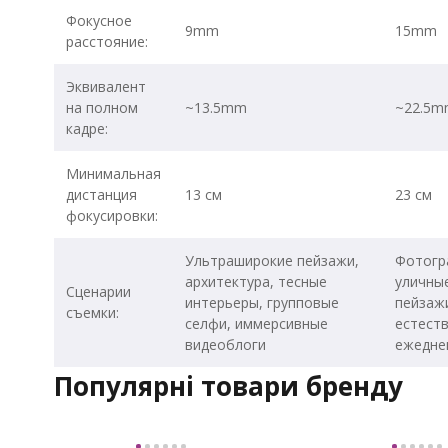
Фокусное
9mm
15mm
расстояние:
Эквивалент
на полном
~13.5mm
~22.5m
кадре:
Минимальная
дистанция
13 см
23 см
фокусировки:
Ультраширокие пейзажи,
Фотогр
архитектура, тесные
уличные
Сценарии
интерьеры, групповые
пейзажи
съемки:
селфи, иммерсивные
естеств
видеоблоги
ежедне
Популярні товари бренду