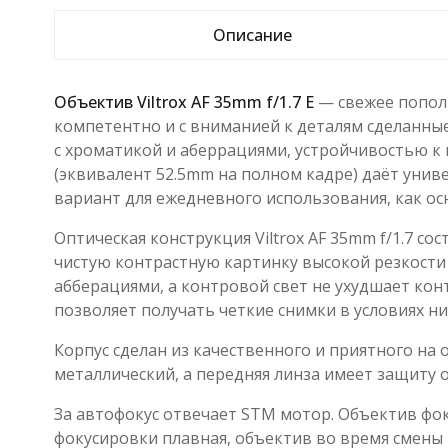
Описание
Объектив Viltrox AF 35mm f/1.7 E
— свежее пополне
компетентно и с вниманией к деталям сделанные 
с хроматикой и аберрациями, устройчивостью к 
(эквивалент 52.5mm на полном кадре) даёт унив
вариант для ежедневного использования, как о
Оптическая конструкция Viltrox AF 35mm f/1.7 со
чистую контрастную картинку высокой резкости по
абберациями, а контровой свет не ухудшает конт
позволяет получать четкие снимки в условиях н
Корпус сделан из качественного и приятного на
металлический, а передняя линза имеет защиту о
За автофокус отвечает STM мотор. Объектив фоку
фокусировки плавная, объектив во время смены 