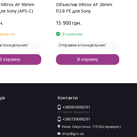
Viltrox AF 90mm
Объектив Viltrox AF 26mm
О
для Sony (APS-C)
f/2.8 FE для Sony
f
н.
15 900
грн.
1
ивается
В наличии
в понедельник!
Отправим в понедельник!
В корзину
В корзину
ія
Контакти
+380959090291
Отправки ежедневно
+380739090291
Киев, Сверстюка, 11б (БЦ Армарис)
shop@gox.ua