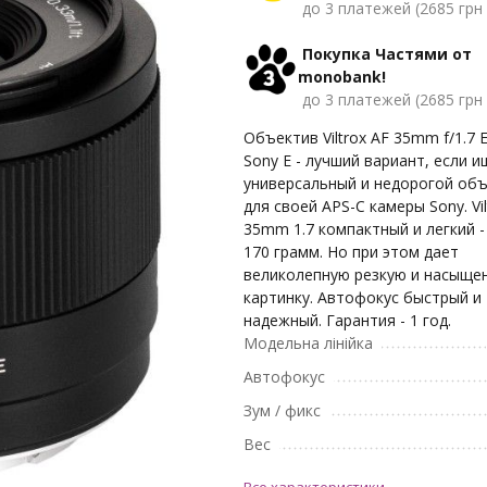
до 3 платежей (2685 грн 
Покупка Частями от
monobank!
до 3 платежей (2685 грн 
Объектив Viltrox AF 35mm f/1.7 
Sony E - лучший вариант, если 
универсальный и недорогой об
для своей APS-C камеры Sony. Vil
35mm 1.7 компактный и легкий -
170 грамм. Но при этом дает
великолепную резкую и насыще
картинку. Автофокус быстрый и
надежный. Гарантия - 1 год.
Модельна лінійка
Автофокус
Зум / фикс
Вес
Все характеристики