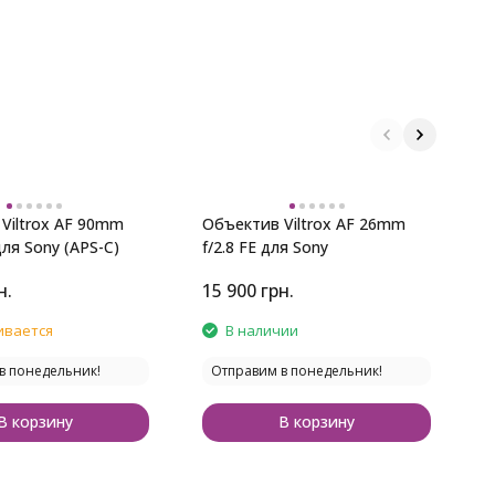
Viltrox AF 90mm
Объектив Viltrox AF 26mm
О
для Sony (APS-C)
f/2.8 FE для Sony
f
н.
15 900
грн.
1
ивается
В наличии
в понедельник!
Отправим в понедельник!
В корзину
В корзину