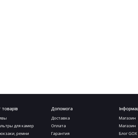
 товарів
Допомога
Інформац
ивы
Доставка
Магазин
льтры для камер
Оплата
Магазин
рюкзаки, ремни
Гарантия
Блог GOX