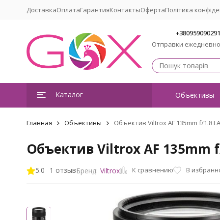
Доставка
Оплата
Гарантия
Контакты
Оферта
Політика конфіде
+38095909029
Отправки ежедневн
Каталог
Объективы
Главная
Объективы
Объектив Viltrox AF 135mm f/1.8 LA
Объектив Viltrox AF 135mm f/
К сравнению
5.0
1 отзыв
В избранн
Бренд:
Viltrox