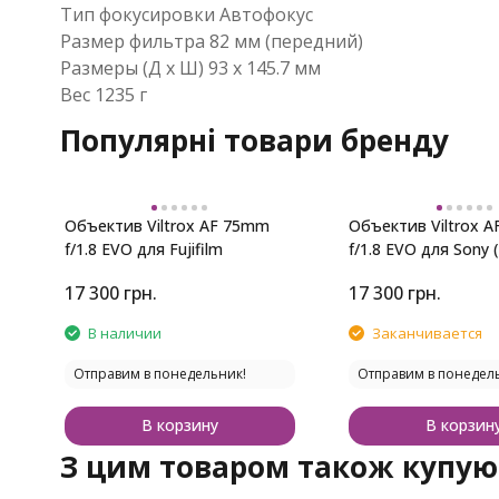
Тип фокусировки Автофокус
Размер фильтра 82 мм (передний)
Размеры (Д х Ш) 93 x 145.7 мм
Вес 1235 г
Популярні товари бренду
Объектив Viltrox AF 75mm
Объектив Viltrox 
f/1.8 EVO для Fujifilm
f/1.8 EVO для Sony 
17 300
грн.
17 300
грн.
В наличии
Заканчивается
Отправим в понедельник!
Отправим в понедел
В корзину
В корзин
З цим товаром також купую