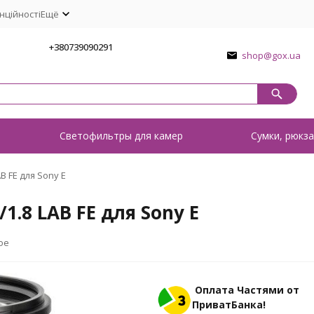
нційності
Ещё
1
+380739090291
shop@gox.ua
о
Светофильтры для камер
Сумки, рюкза
B FE для Sony E
1.8 LAB FE для Sony E
ое
Оплата Частями от
ПриватБанка!