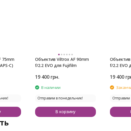
AF 75mm
Объектив Viltrox AF 90mm
Объектив 
(APS-C)
f/2.2 EVO для Fujifilm
f/2.2 EVO 
19 400
грн.
19 400
гр
В наличии
Заканч
ьник!
Отправим в понедельник!
Отправим 
у
В корзину
ть