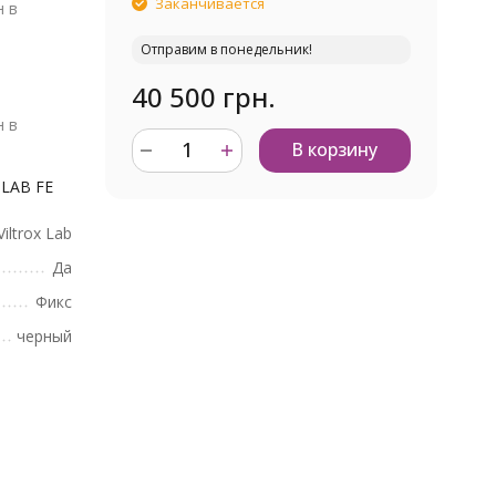
Заканчивается
н в
Отправим в понедельник!
40 500 грн.
н в
В корзину
 LAB FE
Viltrox Lab
Да
Фикс
черный