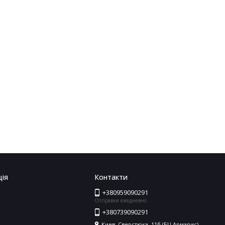
ія
Контакти
+380959090291
Отправки ежедневно
+380739090291
Киев, Сверстюка, 11б (БЦ Армарис)