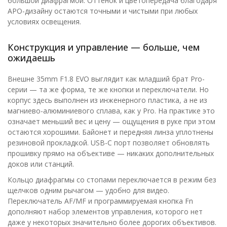
большой диафрагмой. Оттенок и цветопередача благодаря
APO-дизайну остаются точными и чистыми при любых
условиях освещения.
Конструкция и управление — больше, чем
ожидаешь
Внешне 35mm F1.8 EVO выглядит как младший брат Pro-
серии — та же форма, те же кнопки и переключатели. Но
корпус здесь выполнен из инженерного пластика, а не из
магниево-алюминиевого сплава, как у Pro. На практике это
означает меньший вес и цену — ощущения в руке при этом
остаются хорошими. Байонет и передняя линза уплотнены
резиновой прокладкой. USB-C порт позволяет обновлять
прошивку прямо на объективе — никаких дополнительных
доков или станций.
Кольцо диафрагмы со стопами переключается в режим без
щелчков одним рычагом — удобно для видео.
Переключатель AF/MF и программируемая кнопка Fn
дополняют набор элементов управления, которого нет
даже у некоторых значительно более дорогих объективов.