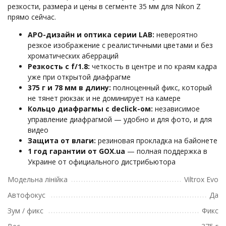
резкости, размера и цены в сегменте 35 мм для Nikon Z
прямо сейчас.
APO-дизайн и оптика серии LAB:
невероятно
резкое изображение с реалистичными цветами и без
хроматических аберраций
Резкость с f/1.8:
четкость в центре и по краям кадра
уже при открытой диафрагме
375 г и 78 мм в длину:
полноценный фикс, который
не тянет рюкзак и не доминирует на камере
Кольцо диафрагмы с declick-ом:
независимое
управление диафрагмой — удобно и для фото, и для
видео
Защита от влаги:
резиновая прокладка на байонете
1 год гарантии от GOX.ua
— полная поддержка в
Украине от официального дистрибьютора
Модельна лінійка
Viltrox Evo
Автофокус
Да
Зум / фикс
Фикс