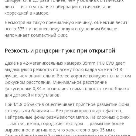
шлифуется в 2,5 раза точнее, чем у обычных оптических
линз — и это устраняет аберрации оптически, а не
коррекцией в камере.
Несмотря на такую премиальную начинку, объектив весит
всего 375 г и по внешнему виду и ощущениям больше
напоминает компактный фикс.
Резкость и рендеринг уже при открытой
Даже на 42-мегапиксельных камерах 35mm F1.8 EVO дает
выдающуюся резкость по всему полю кадра уже на f/1.8 —
лучше, чем значительно более дорогие конкуренты на этом
фокусном расстоянии. Минимальное расстояние
фокусировки 0,34 м позволяет снимать достаточно близко
для деталей и полупланов.
При f/1.8 объектив обеспечивает приятное размытие фона
с округлыми бликами — без резких краев и артефактов.
Нейтральные фоны размываются мягко. На сложных фонах
— листья, ветки, городские текстуры — размытие более
выраженное и активное, что характерно для 35 мм с