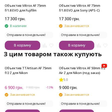
Объектив Viltrox AF 75mm
Объектив Viltrox AF 75mm
f/1.8 EVO для Fujifilm
f/1.8 EVO для Sony (APS-C)
17 300
грн.
17 300
грн.
В наличии
Заканчивается
Отправим в понедельник!
Отправим в понедельник!
В корзину
В корзину
З цим товаром також купують
Объектив TTArtisan AF 75mm
Объектив Viltrox AF 50mm f/2
f/2 Z для Nikon
Air Z для Nikon (под заказ)
5.0
6 900
грн.
9 000
грн.
7 900
грн.
-13%
Заканчивается
Заканчивается
Отправим в понедельник!
Отправим в понедельник!