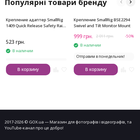
Популярні товари бренду
Крепление адаптер SmallRig
Крепление SmallRig BSE2294
1409 Quick Release Safety Rail
Swivel and Tilt Monitor Mount
(46mm)
999
грн.
2 011
грн.
-50%
523
грн.
В наличии
В наличии
Отправим в понедельник!
В корзину
В корзину
2017-2026 © GOX.ua — Магазин для фотографів і відеографів, та
YouTube-канал про це добро!