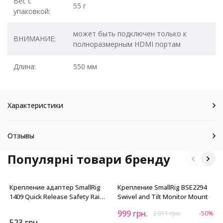
Вес с
55 г
упаковкой:
может быть подключен только к
ВНИМАНИЕ:
полноразмерным HDMI портам
Длина:
550 мм
Характеристики
Отзывы
Популярні товари бренду
Крепление адаптер SmallRig
Крепление SmallRig BSE2294
1409 Quick Release Safety Rail
Swivel and Tilt Monitor Mount
(46mm)
999
грн.
2 011
грн.
-50%
523
грн.