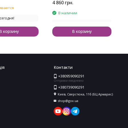
4 860
грн.
ивается
В наличии
сегодня!
В корзину
В корзину
ія
Контакти
+380959090291
Отправки ежедневно
+380739090291
Киев, Сверстюка, 11б (БЦ Армарис)
shop@gox.ua