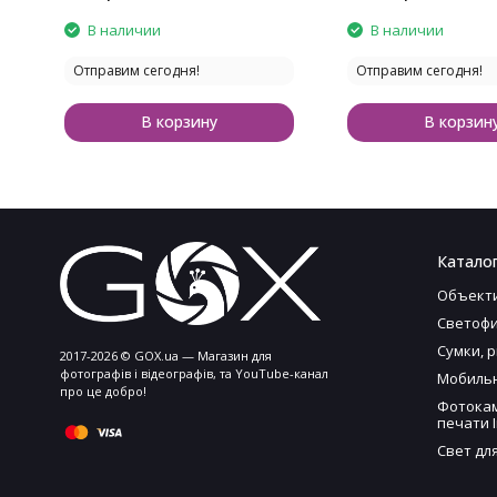
В наличии
В наличии
Отправим сегодня!
Отправим сегодня!
В корзину
В корзин
Каталог
Объект
Светофи
Сумки, 
2017-2026 © GOX.ua — Магазин для
фотографів і відеографів, та YouTube-канал
Мобильн
про це добро!
Фотока
печати I
Свет дл