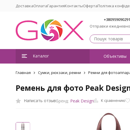
Доставка
Оплата
Гарантия
Контакты
Оферта
Політика конфіде
+38095909029
Отправки ежедневн
Каталог
Объективы
Главная
Сумки, рюкзаки, ремни
Ремни для фотоаппар
Ремень для фото Peak Design 
К сравнению
Написать отзыв
Бренд:
Peak Design