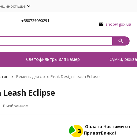
нційності
Ещё
1
+380739090291
shop@gox.ua
о
Светофильтры для камер
Сумки, рюкза
атов
Ремень для фото Peak Design Leash Eclipse
Leash Eclipse
В избранное
Оплата Частями от
ПриватБанка!