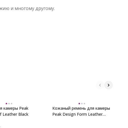
жию и многому другому.
я камеры Peak
Кожаный ремень для камеры
Р
f Leather Black
Peak Design Form Leather
C
Long Black
.
2