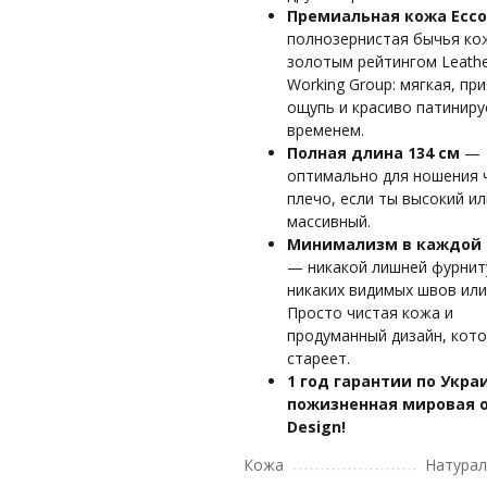
Премиальная кожа Ecco
полнозернистая бычья ко
золотым рейтингом Leath
Working Group: мягкая, пр
ощупь и красиво патиниру
временем.
Полная длина 134 см
—
оптимально для ношения 
плечо, если ты высокий ил
массивный.
Минимализм в каждой
— никакой лишней фурнит
никаких видимых швов или
Просто чистая кожа и
продуманный дизайн, кото
стареет.
1 год гарантии по Укра
пожизненная мировая о
Design!
Кожа
Натурал