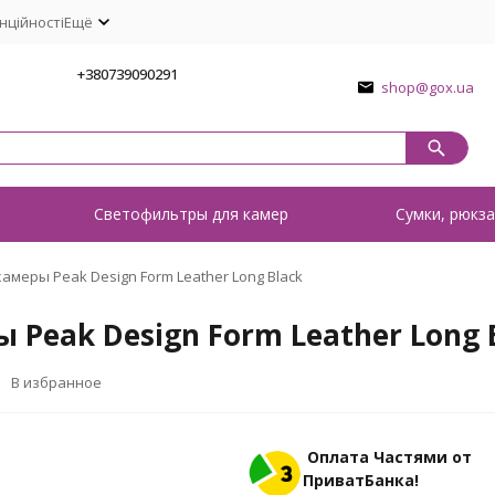
нційності
Ещё
1
+380739090291
shop@gox.ua
о
Светофильтры для камер
Сумки, рюкза
меры Peak Design Form Leather Long Black
Peak Design Form Leather Long 
В избранное
Оплата Частями от
ПриватБанка!