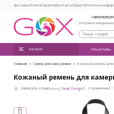
Доставка
Оплата
Гарантия
Контакты
Оферта
Політика конфіде
+38095909029
Отправки ежедневн
Каталог
Объективы
Главная
Сумки, рюкзаки, ремни
Кожаный ремень для ка
Кожаный ремень для камеры 
К сравнению
Написать отзыв
Бренд:
Peak Design