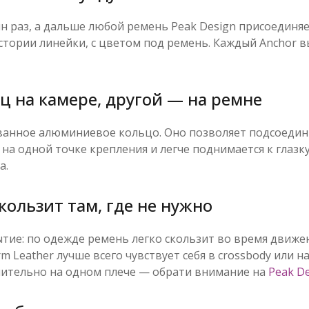
ин раз, а дальше любой ремень Peak Design присоединя
стории линейки, с цветом под ремень. Каждый Anchor вы
 на камере, другой — на ремне
ованное алюминиевое кольцо. Оно позволяет подсоедини
на одной точке крепления и легче поднимается к глазк
а.
кользит там, где не нужно
ие: по одежде ремень легко скользит во время движени
 Leather лучше всего чувствует себя в crossbody или н
чительно на одном плече — обрати внимание на
Peak De