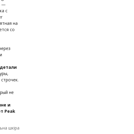
—
жа с
er
иятная на
ется со
через
и
 детали
уры,
 строчек.
рый не
ине и
т Peak
ьна шкіра