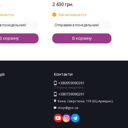
.
2 430
грн.
2
ивается
Заканчивается
в понедельник!
Отправим в понедельник!
В корзину
В корзину
ія
Контакти
+380959090291
Отправки ежедневно
+380739090291
Киев, Сверстюка, 11б (БЦ Армарис)
shop@gox.ua