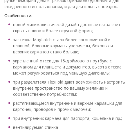
ручке чемодана делает рюкзак одинаково удобным и для
ежедневного использования, и для длительных поездок.
Особенности:
новый минималистическй дизайн достигается за счет
скрытых швов и более округлой формы;
застежка MagLatch стала более эргономичной и
плавной, боковые карманы увеличены, боковых и
верхних карманов стало больше;
укрепленный отсек для 15-дюймового ноутбука с
карманом для планшета и документов, высота отсека
может регулироваться под меньшую диагональ;
три разделителя FlexFold дают возможность настроить
внутренее пространство по вашему желанию и
соответственно потребностям;
растягивающиеся внутренние и верхние кармашки для
карточек, проводов и прочих мелочей;
три внутренних кармана для паспорта, кошелька и пр.;
вентилируемая спинка