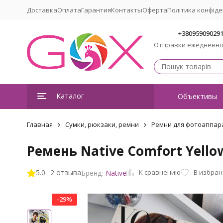
Доставка
Оплата
Гарантия
Контакты
Оферта
Політика конфіде
+38095909029
Отправки ежедневн
Каталог
Объективы
Главная
Сумки, рюкзаки, ремни
Ремни для фотоаппар
Ремень Native Comfort Yello
К сравнению
5.0
2 отзыва
В избра
Бренд:
Native
-29%