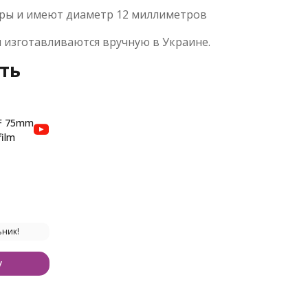
меры и имеют диаметр 12 миллиметров
и изготавливаются вручную в Украине.
ть
AF 75mm
film
ьник!
у