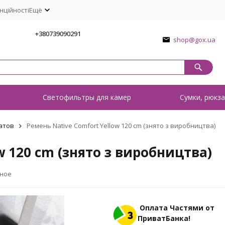
нційності
Ещё
1
+380739090291
shop@gox.ua
о
Светофильтры для камер
Сумки, рюкза
атов
Ремень Native Comfort Yellow 120 cm (знято з виробництва)
w 120 cm (знято з виробництва)
нное
Оплата Частями от
ПриватБанка!