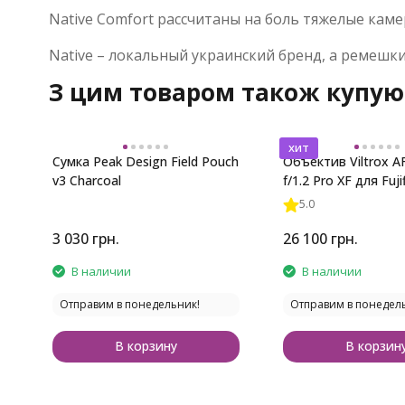
Native Comfort рассчитаны на боль тяжелые ка
Native – локальный украинский бренд, а ремешк
З цим товаром також купую
хит
Сумка Peak Design Field Pouch
Объектив Viltrox 
v3 Charcoal
f/1.2 Pro XF для Fuji
5.0
3 030
грн.
26 100
грн.
В наличии
В наличии
Отправим в понедельник!
Отправим в понедел
В корзину
В корзин