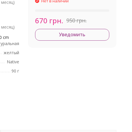
Нет в наличии
 месяц)
670 грн.
950 грн.
 месяц)
Уведомить
20 cm
уральная
желтый
Native
90 г