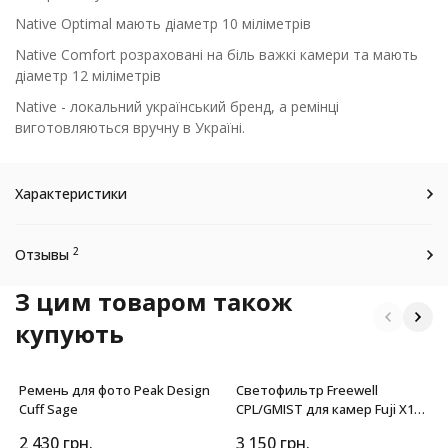
Native Optimal мають діаметр 10 міліметрів
Native Comfort розраховані на біль важкі камери та мають
діаметр 12 міліметрів
Native - локальний український бренд, а ремінці
виготовляються вручну в Україні.
Характеристики
2
Отзывы
З цим товаром також
купують
Ремень для фото Peak Design
Светофильтр Freewell
Cuff Sage
CPL/GMIST для камер Fuji X100
Silver
2 430
грн.
3 150
грн.