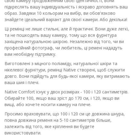
свою камеру продовженням своєї ідентичності, вони
підкреслять вашу індивідуальність і яскраво доповнять ваш
образ. Завдяки 10 кольорам на вибір, ви обов'язково
знайдете ідеальний варіант для своєї камери. Або декілька!
Ці ремінці не лише стильні, але й практичні. Вони дуже легкі,
та не пошкодять вашу камеру, тому що вся фурнітура
захіщена натуральною шкірою. Незалежно від того, чи ви
професійний фотограф, чи любитель, ці ремені нададуть
вам необхідну підтримку.
Виготовлені з міцного поліаміду, натуральної шкіри та
нікелевої фурнітури, ремінці Native створені, щоб служити
довго. Вони підійдуть для будь-якої камери, яку витримають
ваша шия і плечі.
Native Comfort існує у двох розмірах - 100 і 120 сантиметрів.
Обирайте 100, якщо ваш зріст до 170 см, і 120, якщо ви
вищі, або хочете носити камеру на плече.
Просимо враховувати, що 100 і 120 см це довжина шнура,
повна довжина ременя на 5-10 сантиметрів більше,
залежить від того, яке кріплення ви будете
використовувати.