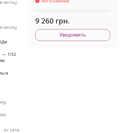
Нет в наличии
в месяц)
9 260 грн.
в месяц)
Уведомить
0Дж
1 — 1/32
76м
льса
ony,
pus,
от сети