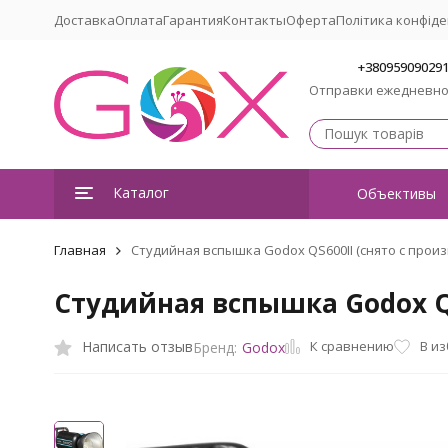
Доставка
Оплата
Гарантия
Контакты
Оферта
Політика конфіде
+38095909029
Отправки ежедневн
Каталог
Объективы
Главная
Студийная вспышка Godox QS600II (снято с произ
Студийная вспышка Godox QS
К сравнению
Написать отзыв
В и
Бренд:
Godox