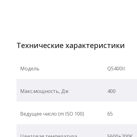
Технические характеристики
Модель
QS400II
Макс.мощность, Дж
400
Ведущее число (m ISO 100)
65
Цветовая температура
5600±200К