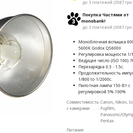
до 3 платежей (3087 грн 
Покупка Частями от
monobank!
до 3 платежей (3087 грн 
Моноблочная вспышка 60
5600K Godox QS600II
Регулировка мощности 1/
Ведущее число (ISO 100) 
Перезарядка 0.3 - 1.5с.
Продолжительность импу
1/800 to 1/2000с.
Пилотная лампа 150-Вт с
регулировкой 5%-100%
Совместимость
Canon, Nikon, S
с камерами
Fujifilm,
Panasonic/Olym
Pentax
Питание