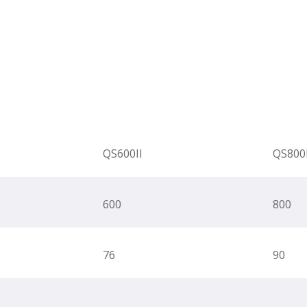
QS600II
QS800I
600
800
76
90