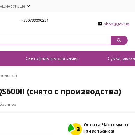
нційності
Ещё
1
+380739090291
shop@gox.ua
о
Светофильтры для камер
Сумки, рюкза
водства)
600II (снято с производства)
збранное
Оплата Частями от
ПриватБанка!