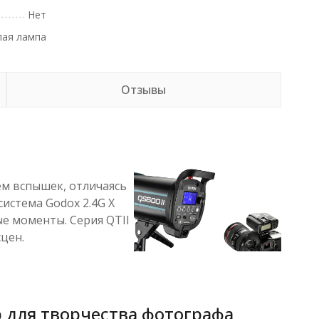
Нет
лая лампа
Отзывы
м вспышек, отличаясь
истема Godox 2.4G X
е моменты. Серия QTII
цен.
р для творчества фотографа