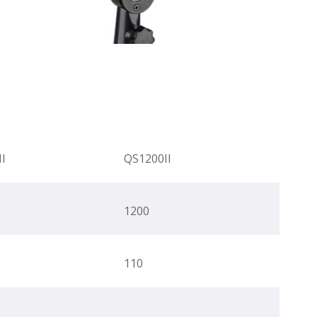
I
QS1200II
1200
110