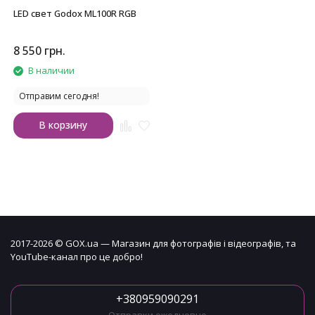
LED свет Godox ML100R RGB
8 550
грн.
В наличии
Отправим сегодня!
В корзину
2017-2026 © GOX.ua — Магазин для фотографів і відеографів, та
YouTube-канал про це добро!
+380959090291