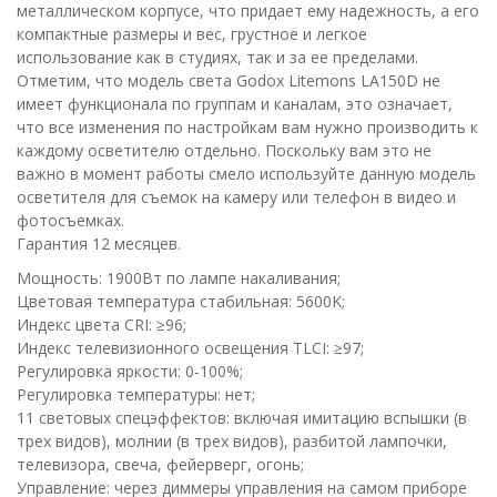
металлическом корпусе, что придает ему надежность, а его
компактные размеры и вес, грустное и легкое
использование как в студиях, так и за ее пределами.
Отметим, что модель света Godox Litemons LA150D не
имеет функционала по группам и каналам, это означает,
что все изменения по настройкам вам нужно производить к
каждому осветителю отдельно. Поскольку вам это не
важно в момент работы смело используйте данную модель
осветителя для съемок на камеру или телефон в видео и
фотосъемках.
Гарантия 12 месяцев.
Мощность: 1900Вт по лампе накаливания;
Цветовая температура стабильная: 5600K;
Индекс цвета CRI: ≥96;
Индекс телевизионного освещения TLCI: ≥97;
Регулировка яркости: 0-100%;
Регулировка температуры: нет;
11 световых спецэффектов: включая имитацию вспышки (в
трех видов), молнии (в трех видов), разбитой лампочки,
телевизора, свеча, фейерверг, огонь;
Управление: через диммеры управления на самом приборе