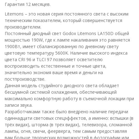
Гарантия 12 месяцев.
Litemons – это новая серия постоянного света с высоким
техническим показателем, который совершенствуется
производителем.
Постоянный диодный свет Godox Litemons LA150D общей
мощностью 190W, где к лампе накаливания это равняется
1900Вт, имеет сбалансированную по дневному свету
цветовую температуру 5600K. Наличие высокого индекса
цвета CRI 96 и TLCI 97 позволяет осветителю
воспроизводить естественные и точные цвета,
значительно экономя ваше время и деньги на
постпроизводстве.
Данная модель студийного диодного света обладает
бесшумной системой охлаждения, обеспечивающей
максимально комфортную работу в съемочной локации при
записи звука.
Разработчиками также было внедрено наличие передачи
одиннадцати световых спецэффектов, а именно: вспышки (в
трёх видах), шторма (в трёх видах), телевизора, сломанной
лампы, огня, свечи, феерверга, тем самым предоставляя
вам больше творческих возможностей в фотографии или