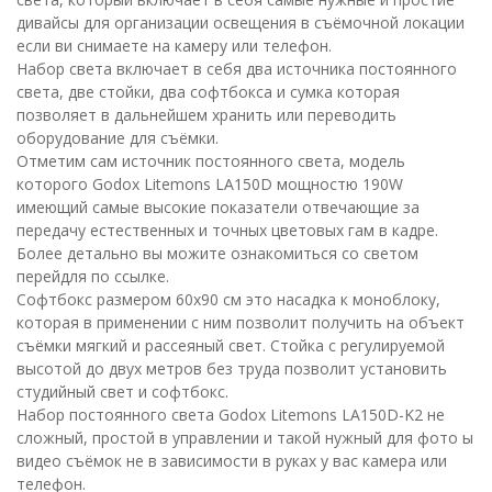
дивайсы для организации освещения в съёмочной локации
если ви снимаете на камеру или телефон.
Набор света включает в себя два источника постоянного
света, две стойки, два софтбокса и сумка которая
позволяет в дальнейшем хранить или переводить
оборудование для съёмки.
Отметим сам источник постоянного света, модель
которого Godox Litemons LA150D мощностю 190W
имеющий самые высокие показатели отвечающие за
передачу естественных и точных цветовых гам в кадре.
Более детально вы можите ознакомиться со светом
перейдля по ссылке.
Софтбокс размером 60х90 см это насадка к моноблоку,
которая в применении с ним позволит получить на объект
съёмки мягкий и рассеяный свет. Стойка с регулируемой
высотой до двух метров без труда позволит установить
студийный свет и софтбокс.
Набор постоянного света Godox Litemons LA150D-K2 не
сложный, простой в управлении и такой нужный для фото ы
видео съёмок не в зависимости в руках у вас камера или
телефон.