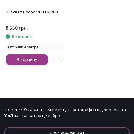
LED свет Godox ML100R RGB
8 550
грн.
В наличии
Отправим завтра!
В корзину
2017-2026 © GOX.ua — Магазин для фотографів і відеографів, та
YouTube-канал про це добро!
+380959090291