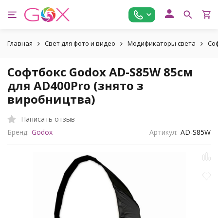
Главная
Свет для фото и видео
Модификаторы света
Со
Софтбокс Godox AD-S85W 85см
для AD400Pro (знято з
виробництва)
Написать отзыв
Бренд:
Godox
Артикул:
AD-S85W