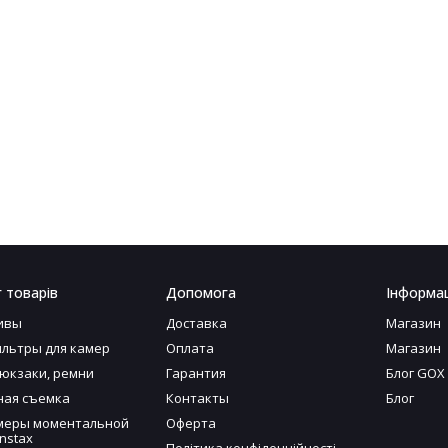
 товарів
Допомога
Інформац
ивы
Доставка
Магазин
льтры для камер
Оплата
Магазин
рюкзаки, ремни
Гарантия
Блог GOX
ая съемка
Контакты
Блог
меры моментальной
Оферта
nstax
Політика конфіденційності