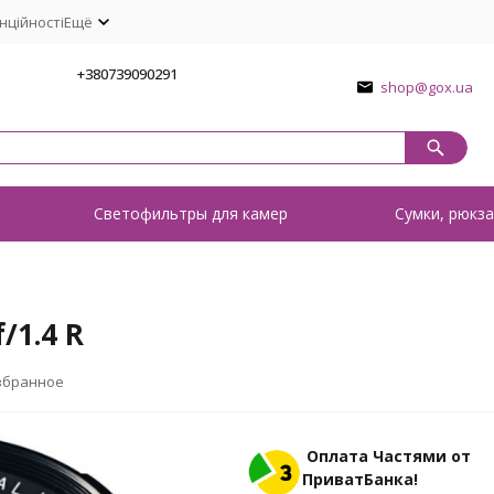
нційності
Ещё
1
+380739090291
shop@gox.ua
о
Светофильтры для камер
Сумки, рюкза
/1.4 R
збранное
Оплата Частями от
ПриватБанка!