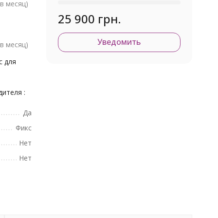
в месяц)
25 900 грн.
Уведомить
в месяц)
с для
ителя :
Да
Фикс
Нет
Нет