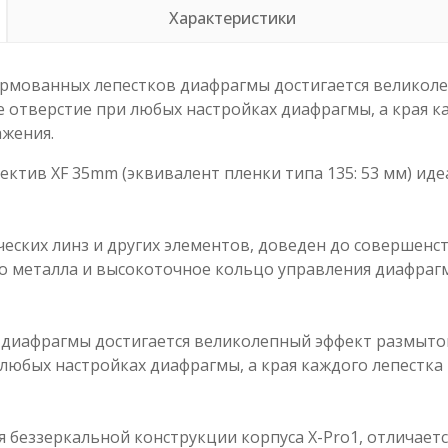
Характеристики
рмованных лепестков диафрагмы достигается великолеп
 отверстие при любых настройках диафрагмы, а края ка
ажения.
ктив XF 35mm (эквивалент пленки типа 135: 53 мм) иде
ческих линз и других элементов, доведен до совершен
го металла и высокоточное кольцо управления диафраг
диафрагмы достигается великолепный эффект размытого
любых настройках диафрагмы, а края каждого лепестка 
 беззеркальной конструкции корпуса X-Pro1, отличает