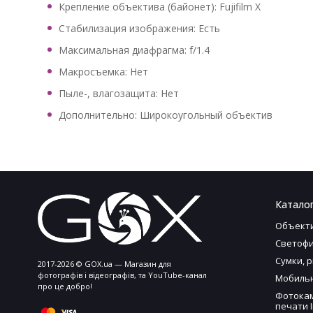
Крепление объектива (байонет): Fujifilm X
Стабилизация изображения: Есть
Максимальная диафрагма: f/1.4
Макросъемка: Нет
Пыле-, влагозащита: Нет
Дополнительно: Широкоугольный объектив
Каталог
Объект
Светофи
Сумки, 
2017-2026 © GOX.ua — Магазин для
фотографів і відеографів, та YouTube-канал
Мобильн
про це добро!
Фотока
печати I