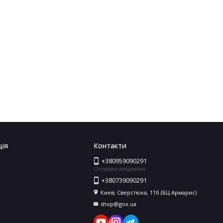
ія
Контакти
+380959090291
Отправки ежедневно
+380739090291
Киев, Сверстюка, 11б (БЦ Армарис)
shop@gox.ua