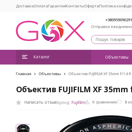
Доставка
Оплата
Гарантия
Контакты
Оферта
Політика конфіде
+38095909029
Отправки ежедневн
Каталог
Объективы
Главная
Объективы
Объектив FUJIFILM XF 35mm f/1.4 R
Объектив FUJIFILM XF 35mm f
К сравнению
Написать отзыв
В и
Бренд:
Fujifilm