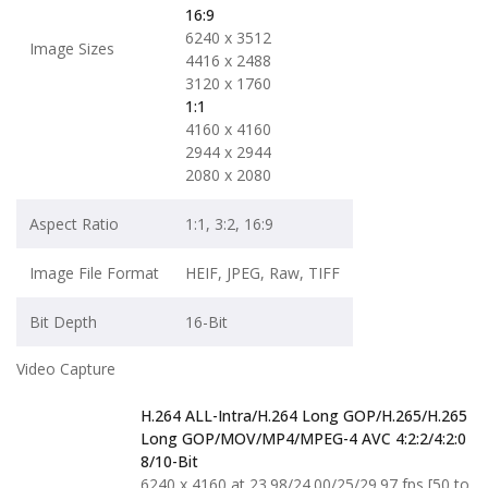
16:9
6240 x 3512
Image Sizes
4416 x 2488
3120 x 1760
1:1
4160 x 4160
2944 x 2944
2080 x 2080
Aspect Ratio
1:1, 3:2, 16:9
Image File Format
HEIF, JPEG, Raw, TIFF
Bit Depth
16-Bit
Video Capture
H.264 ALL-Intra/H.264 Long GOP/H.265/H.265
Long GOP/MOV/MP4/MPEG-4 AVC 4:2:2/4:2:0
8/10-Bit
6240 x 4160 at 23.98/24.00/25/29.97 fps [50 to