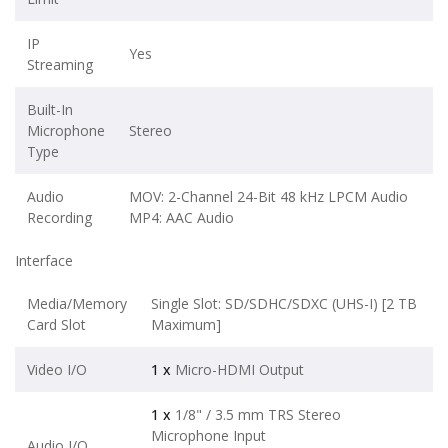
IP
Yes
Streaming
Built-In
Microphone
Stereo
Type
Audio
MOV: 2-Channel 24-Bit 48 kHz LPCM Audio
Recording
MP4: AAC Audio
Interface
Media/Memory
Single Slot: SD/SDHC/SDXC (UHS-I) [2 TB
Card Slot
Maximum]
Video I/O
1 x
Micro-HDMI Output
1 x
1/8" / 3.5 mm TRS Stereo
Microphone Input
Audio I/O