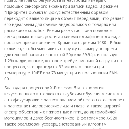
позволяет легко регулировать настройки камеры с
помощью сенсорного экрана при записи видео. В режиме
"Приоритет объекта" фокус естественным образом
переходит с вашего лица на объект перед вами, что делает
его идеальным для съемки видеороликов о товарах или
распаковке коробок. Режим размытия фона позволяет
легко размыть фон, достигая кинематографического вида
простым прикосновением. Кроме того, режим 1080 LP был
включен, чтобы уменьшить нагрузку на камеру во время
длительной записи с частотой 50p или 59.94p, используя
1.29x кадрирование, которое требует меньшей нагрузки на
процессор, что приводит к 32 минутам записи при
температуре 104°F или 78 минут при использовании FAN-
001.
Благодаря процессору X-Processor 5 и технологии
искусственного интеллекта с глубоким обучением система
автофокусировки с распознаванием объектов отслеживает
и распознает человеческие лица и глаза, а также широкий
спектр объектов – от животных и птиц до автомобилей,
мотоциклов и даже беспилотников. В фотокамере X-S20
также реализован усовершенствованный алгоритм