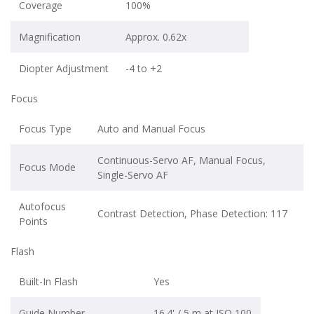
Coverage
100%
Magnification
Approx. 0.62x
Diopter Adjustment
-4 to +2
Focus
Focus Type
Auto and Manual Focus
Continuous-Servo AF, Manual Focus,
Focus Mode
Single-Servo AF
Autofocus
Contrast Detection, Phase Detection: 117
Points
Flash
Built-In Flash
Yes
Guide Number
16.4' / 5 m at ISO 100