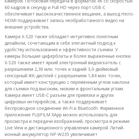
камерой. Потоковая передача в форматах 4K со скоростью
60 кадров в секунду и Full HD через порт USB-C
обеспечивает высококачественное вещание, а выход micro-
HDMI поддерживает запись необработанного видео на
внешние устройства.
Камера X-S20 также обладает интуитивно понятным
дизайном, сочетающим в себе элегантный подход к
удобству использования и эффективности съемки. У
камеры большие циферблаты и более выраженные кнопки.
X-S20 также имеет яркий электронный видоискатель с
разрешением 2,36 млн. точек и задний 3,0-дюймовый
сенсорный ЖК-дисплей с разрешением 1,84 млн. точек,
который имеет конструкцию с переменным углом наклона
для съемки под высоким, низким и фронтальным углам.
Камера имеет USB-C разъем для привязки и других
цифровых интерфейсов, а также поддерживает
беспроводное соединение Wi-Fi и Bluetooth. Фирменное
приложение FUJIFILM XApp можно использовать для
просмотра и передачи изображений, просмотра в режиме
Live View и дистанционного управления камерой. Литий-
ионный аккумулятор NP-W235 увеличивает