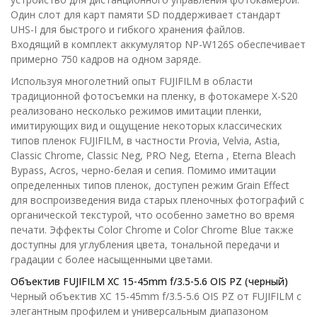
Один слот для карт памяти SD поддерживает стандарт
UHS-I для быстрого и гибкого хранения файлов.
Входящий в комплект аккумулятор NP-W126S обеспечивает
примерно 750 кадров на одном заряде.
Используя многолетний опыт FUJIFILM в области
традиционной фотосъемки на пленку, в фотокамере X-S20
реализовано несколько режимов имитации пленки,
имитирующих вид и ощущение некоторых классических
типов пленок FUJIFILM, в частности Provia, Velvia, Astia,
Classic Chrome, Classic Neg, PRO Neg, Eterna , Eterna Bleach
Bypass, Acros, черно-белая и сепия. Помимо имитации
определенных типов пленок, доступен режим Grain Effect
для воспроизведения вида старых пленочных фотографий с
органической текстурой, что особенно заметно во время
печати. Эффекты Color Chrome и Color Chrome Blue также
доступны для углубления цвета, тональной передачи и
градации с более насыщенными цветами.
Объектив FUJIFILM XC 15-45mm f/3.5-5.6 OIS PZ (черный)
Черный объектив XC 15-45mm f/3.5-5.6 OIS PZ от FUJIFILM с
элегантным профилем и универсальным диапазоном