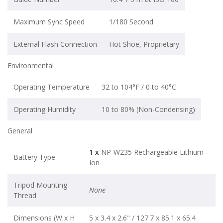
Maximum Sync Speed
1/180 Second
External Flash Connection
Hot Shoe, Proprietary
Environmental
Operating Temperature
32 to 104°F / 0 to 40°C
Operating Humidity
10 to 80% (Non-Condensing)
General
1 x
NP-W235 Rechargeable Lithium-
Battery Type
Ion
Tripod Mounting
None
Thread
Dimensions (W x H
5 x 3.4 x 2.6" / 127.7 x 85.1 x 65.4