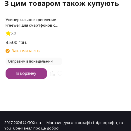
З цим товаром також купують
Универсальное крепление
Freewell для смартфонов с
bluetooth селфи-палкой
5.0
4 500
грн.
Заканчивается
Отправим в понедельник!
В корзину
2017-2026 © GOX.ua — Магазин для фотографів і відеографів, та
YouTube-канал про це добро!