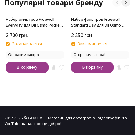
Популярні товари бренду
Набор фильтров Freewell
Набор фильтров Freewell
Everyday для DJI Osmo Pocket
Standard Day для DJI Osmo
4P
Pocket 4P (4 шт.)
2 700
грн.
2 250
грн.
Заканчивается
Заканчивается
Отправим завтра!
Отправим завтра!
В корзину
В корзину
2017-2026 © GOX.ua — Магазин для фотографів і відеографів, та
YouTube-канал про це добро!