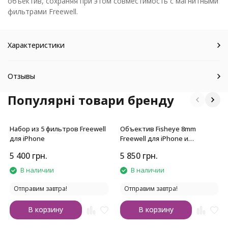
объектив, сохраняя при этом совместимость с магнитными
фильтрами Freewell.
Характеристики
Отзывы
Популярні товари бренду
Набор из 5 фильтров Freewell
Объектив Fisheye 8mm
для iPhone
Freewell для iPhone и
Samsung с байонетом 17mm
5 400
грн.
5 850
грн.
В наличии
В наличии
Отправим завтра!
Отправим завтра!
В корзину
В корзину