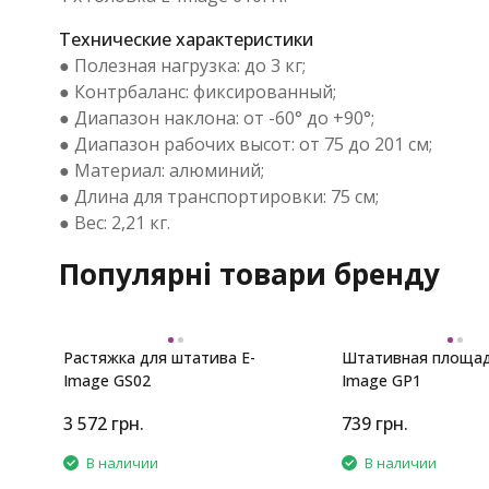
Технические характеристики
● Полезная нагрузка: до 3 кг;
● Контрбаланс: фиксированный;
● Диапазон наклона: от -60° до +90°;
● Диапазон рабочих высот: от 75 до 201 см;
● Материал: алюминий;
● Длина для транспортировки: 75 см;
● Вес: 2,21 кг.
Популярні товари бренду
Растяжка для штатива E-
Штативная площад
Image GS02
Image GP1
3 572
грн.
739
грн.
В наличии
В наличии