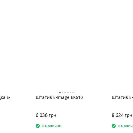
ка E-
Штатив E-Image EK610
Штатив E-
6 036
грн.
8 624
грн
В наличии
В нали