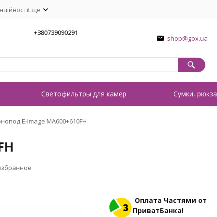
нційності
Ещё
1
+380739090291
shop@gox.ua
о
Светофильтры для камер
Сумки, рюкза
нопод E-Image MA600+610FH
FH
избранное
Оплата Частями от
ПриватБанка!