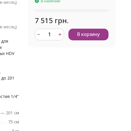
В наличии
в месяц)
7 515 грн.
в месяц)
В корзину
 для
х
ных HDV
.
.
 до 201
стия 1/4"
 — 201 см
75 см
3 кг