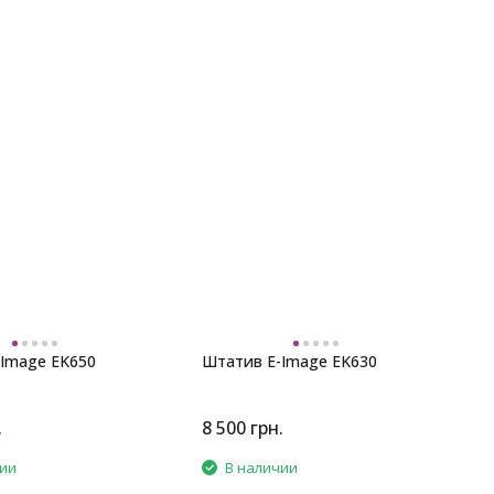
Image EK650
Штатив E-Image EK630
.
8 500
грн.
чии
В наличии