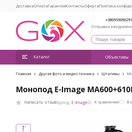
Доставка
Оплата
Гарантия
Контакты
Оферта
Політика конфіде
+38095909029
Отправки ежедневн
Каталог
Объективы
Главная
Другая фото и видео техника
Штативы
Мо
Монопод E-Image MA600+610
К сравнению
Написать отзыв
В 
Бренд:
E-Image