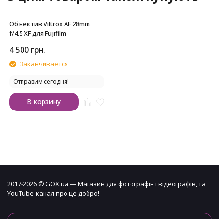
Объектив Viltrox AF 28mm
f/4.5 XF для Fujifilm
4 500
грн.
Заканчивается
Отправим сегодня!
В корзину
2017-2026 © GOX.ua — Магазин для фотографів і відеографів, та
YouTube-канал про це добро!