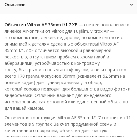
Описание
Объектив Viltrox AF 35mm f/1.7 XF
— свежее пополнение в
линейке Air-оптики от Viltrox для Fujifilm. Viltrox Air —
это компактные, легкие, недорогие, но компетентно и с
вниманией к деталям сделанные объективы! Viltrox AF
35mm f/1.7 XF отличается высокой и равномерной
резкостью, отсутствием проблем с хроматикой и
аберрациями, устройчивостью к контровому
свету, быстрым и точным автофокусом, а весит при этом
всего 170 грамм. Фокусное 35mm (эквивалент 52.5mm на
полном кадре) даёт универсальный угл обзор,
который хорошо подходит для большинства видов фото- и
видеосъемки. Отличный вариант для ежедневного
использования, как основной или единственный объектив
для вашей камеры.
Оптическая конструкция Viltrox AF 35mm f/1.7 состоит из 11
элементов в 9 группах. За счёт продуманной схемы и
качественного покрытия, объектив даёт чистую
контрастную картинку высокой резкости по всему кадру,