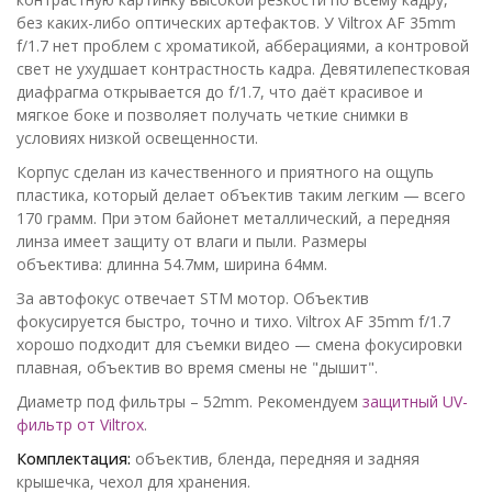
без каких-либо оптических артефактов. У Viltrox AF 35mm
f/1.7 нет проблем с хроматикой, абберациями, а контровой
свет не ухудшает контрастность кадра. Девятилепестковая
диафрагма открывается до f/1.7, что даёт красивое и
мягкое боке и позволяет получать четкие снимки в
условиях низкой освещенности.
Корпус сделан из качественного и приятного на ощупь
пластика, который делает объектив таким легким — всего
170 грамм. При этом байонет металлический, а передняя
линза имеет защиту от влаги и пыли. Размеры
объектива: длинна 54.7мм, ширина 64мм.
За автофокус отвечает STM мотор. Объектив
фокусируется быстро, точно и тихо. Viltrox AF 35mm f/1.7
хорошо подходит для съемки видео — смена фокусировки
плавная, объектив во время смены не "дышит".
Диаметр под фильтры – 52mm. Рекомендуем
защитный UV-
фильтр от Viltrox
.
Комплектация:
объектив, бленда, передняя и задняя
крышечка, чехол для хранения.