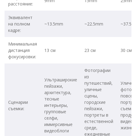
9mm
15mm
25mm
расстояние:
Эквивалент
на полном
~13.5mm
~22.5mm
~37.5
кадре:
Минимальная
дистанция
13 см
23 см
30 см
фокусировки:
Фотографии
из
Ультраширокие
путешествий,
Улична
пейзажи,
уличные
фотогр
архитектура,
сцены,
повсед
тесные
Сценарии
городские
портре
интерьеры,
съемки:
пейзажи,
съемка
групповые
портреты в
продук
селфи,
естественной
видео 
иммерсивные
среде,
жизни
видеоблоги
ежедневные