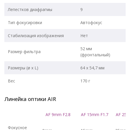
Лепестков диафрагмы
9
Тип фокусировки
Автофокус
Стабилизация изображения
Нет
52 мм
Размер фильтра
(фронтальный)
Размеры (ø x L)
64 x 54,7 мм
Вес
170 г
Линейка оптики AIR
AF 9mm F2.8
AF 15mm F1.7
AF 25m
Фокусное