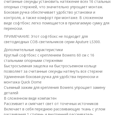
считанные секунды установить натяжение всех 16 стальных
опорных стержней, что значительно упрощает монтаж.
Боковая ручка обеспечивает удобство установки и
контроля, а также комфорт при монтаже. В сложенном
виде софтбокс легко помещается в прилагаемую сумку для
переноски.
ПРИМЕЧАНИЕ: Этот софтбокс не подходит для
светодиодных COB-светильников серии Aputure LS300.
Дополнительные характеристики
Круглый софтбокс с креплением Bowens 60 см с 16
стальными опорными стержнями
Быстросъемная защелка на быстросъемном кольце
позволяет за считанные секунды натянуть все стержни
Удлиненная боковая ручка для удобства переноски и
монтажа Quick Dome
Съемный зажим для крепления Bowens упрощает замену
деталей
В сложенном виде компактен
Рассеивает и смягчает свет от точечных источников
Включает в себя переднюю рассеивающую ткань с углом
рассеивания 1 ступень и внутренний рассеиватель